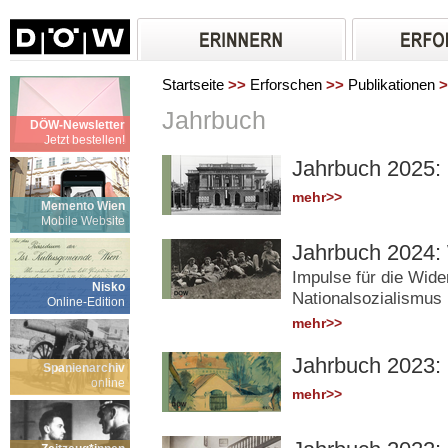
Startseite
>>
Erforschen
>>
Publikationen
>
Jahrbuch
DÖW-Newsletter
Jetzt bestellen!
Jahrbuch 2025: 
mehr>>
Memento Wien
Mobile Website
Jahrbuch 2024:
Impulse für die Wid
Nisko
Nationalsozialismus
Online-Edition
mehr>>
Jahrbuch 2023:
Spanienarchiv
online
mehr>>