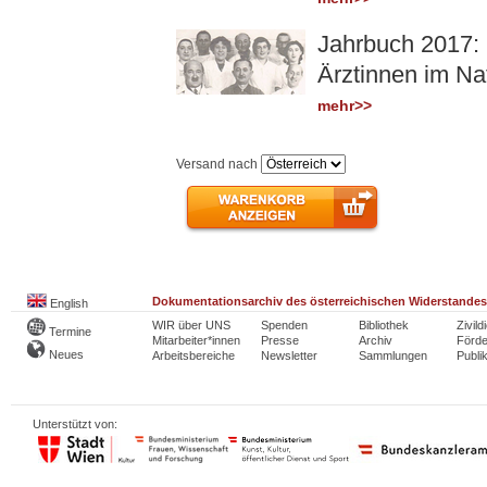
Jahrbuch 2017: 
Ärztinnen im Na
mehr>>
Versand nach
Dokumentationsarchiv des österreichischen Widerstandes
English
WIR über UNS
Spenden
Bibliothek
Zivild
Termine
Mitarbeiter*innen
Presse
Archiv
Förde
Neues
Arbeitsbereiche
Newsletter
Sammlungen
Publi
Unterstützt von: