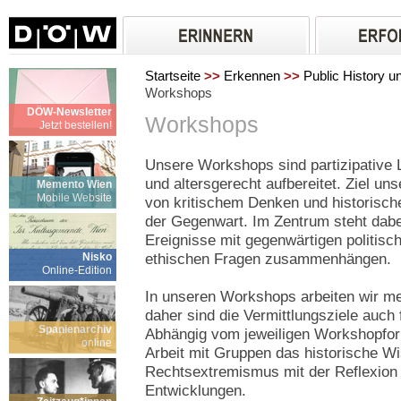
Startseite
>>
Erkennen
>>
Public History 
Workshops
DÖW-Newsletter
Workshops
Jetzt bestellen!
Unsere Workshops sind partizipative L
und altersgerecht aufbereitet. Ziel un
Memento Wien
Mobile Website
von kritischem Denken und historischer
der Gegenwart. Im Zentrum steht dabei
Ereignisse mit gegenwärtigen politisch
Nisko
ethischen Fragen zusammenhängen.
Online-Edition
In unseren Workshops arbeiten wir meh
daher sind die Vermittlungsziele auch f
Spanienarchiv
Abhängig vom jeweiligen Workshopform
online
Arbeit mit Gruppen das historische W
Rechtsextremismus mit der Reflexion a
Entwicklungen.