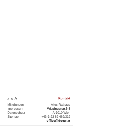
A
Kontakt
A
A
Mitteilungen
Altes Rathaus
Impressum
Wipplingerstr.6-8
Datenschutz
A-1010 Wien
Sitemap
+43-1-22 89 469/319
office@doew.at