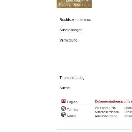
Zeitzeug*innen
Erzählte Geschichte
Rechtsextremismus
Ausstellungen
Vermittlung
Themenkatalog
Suche
Dokumentationsarchiv d
English
WIR über UNS
Spen
Termine
Mitarbeiter*innen
Pres
Neues
Arbeitsbereiche
Newsl