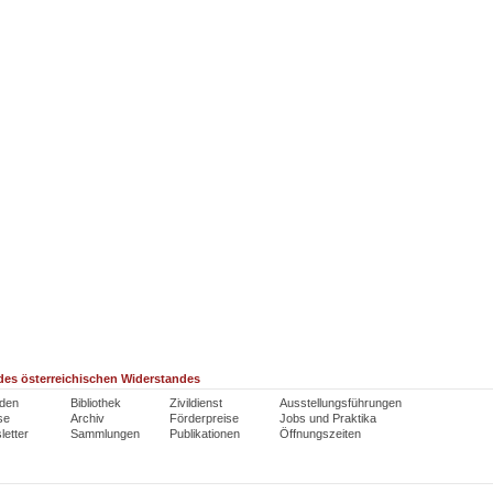
es österreichischen Widerstandes
den
Bibliothek
Zivildienst
Ausstellungsführungen
se
Archiv
Förderpreise
Jobs und Praktika
etter
Sammlungen
Publikationen
Öffnungszeiten