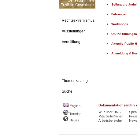
Zeitzeug*innen
Erzählte Geschichte
Selbstverständni
Führungen
Rechtsextremismus
Workshops
Ausstellungen
Online-Bildungs
Vermittlung
Aktuelle Public H
Anmeldung & Ko
Themenkatalog
Suche
Dokumentationsarchiv d
English
WIR über UNS
Spen
Termine
Mitarbeiter*innen
Pres
Neues
Arbeitsbereiche
Newsl