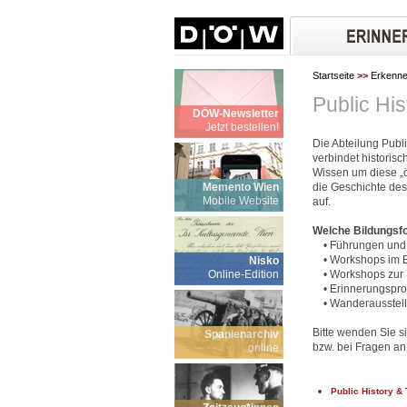
Startseite
>>
Erkenn
Public Hi
DÖW-Newsletter
Jetzt bestellen!
Die Abteilung Publ
verbindet historis
Wissen um diese „ö
Memento Wien
die Geschichte des
Mobile Website
auf.
Welche Bildungsfo
• Führungen und 
• Workshops im Ber
Nisko
Online-Edition
• Workshops zur P
• Erinnerungsproj
• Wanderausstel
Bitte wenden Sie 
Spanienarchiv
bzw. bei Fragen an
online
Public History &