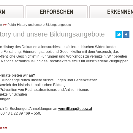
en
>>
Public History und unsere Bildungsangebote
story und unsere Bildungsangebote
ic History des Dokumentationsarchivs des österreichischen Widerstandes
che Forschung, Erinnerungsarbeit und Gedenkkultur mit dem Anspruch, das
ffentliche Geschichte“ in Führungen und Workshops zu vermitteln. Wir bereiten
 Nationalsozialismus und des Rechtsextremismus für verschiedene Zielgruppen
rmate bieten wir an?
Rundgänge durch unsere Ausstellungen und Gedenkstätten
eich der historisch-politischen Bildung
rävention von Rechtsextremismus und Antisemitismus
ekte für Schulen
lungen
sich für Buchungen/Anmeldungen an
vermittlung@doew.at
 00 43 1 22 89 469 – 550.
 Team