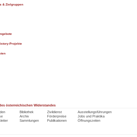
s & Zielgruppen
angebote
istory-Projekte
sten
es österreichischen Widerstandes
den
Bibliothek
Zivildienst
Ausstellungsführungen
se
Archiv
Förderpreise
Jobs und Praktika
etter
Sammlungen
Publikationen
Öffnungszeiten