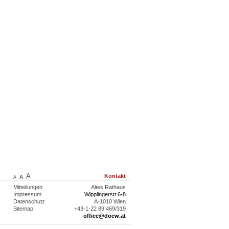
A
Kontakt
A
A
Mitteilungen
Altes Rathaus
Impressum
Wipplingerstr.6-8
Datenschutz
A-1010 Wien
Sitemap
+43-1-22 89 469/319
office@doew.at