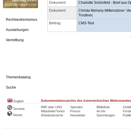
Zeitzeug*innen
Dokument
Charlotte Schönfeld - Brief aus 
Erzählte Geschichte
Dokument
Christa Mehany-Mitterrutzner: Ve
Trostinec
Rechtsextremismus
Beitrag
CMS-Test
Ausstellungen
Vermittlung
Themenkatalog
Suche
Dokumentationsarchiv des österreichischen Widerstandes
English
WIR über UNS
Spenden
Bibliothek
Zivild
Termine
Mitarbeiter*innen
Presse
Archiv
Förde
Neues
Arbeitsbereiche
Newsletter
Sammlungen
Publi