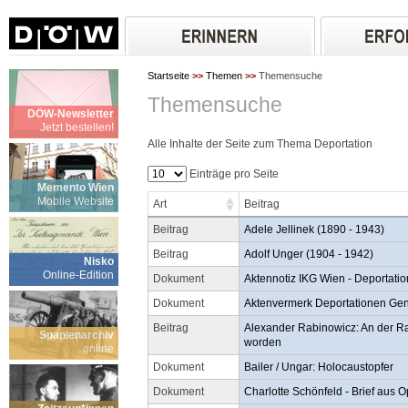
Startseite
>>
Themen
>>
Themensuche
Themensuche
DÖW-Newsletter
Jetzt bestellen!
Alle Inhalte der Seite zum Thema Deportation
Einträge pro Seite
Memento Wien
Mobile Website
Art
Beitrag
Beitrag
Adele Jellinek (1890 - 1943)
Beitrag
Adolf Unger (1904 - 1942)
Nisko
Online-Edition
Dokument
Aktennotiz IKG Wien - Deportat
Dokument
Aktenvermerk Deportationen Ge
Beitrag
Alexander Rabinowicz: An der Ra
Spanienarchiv
worden
online
Dokument
Bailer / Ungar: Holocaustopfer
Dokument
Charlotte Schönfeld - Brief aus 