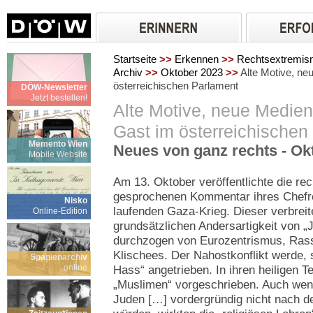
Startseite
>>
Erkennen
>>
Rechtsextremi
Archiv
>>
Oktober 2023
>>
Alte Motive, ne
österreichischen Parlament
DÖW-Newsletter
Jetzt bestellen!
Alte Motive, neue Medien
Gast im österreichischen
Memento Wien
Neues von ganz rechts - Ok
Mobile Website
Am 13. Oktober veröffentlichte die re
gesprochenen Kommentar ihres Chefr
Nisko
laufenden Gaza-Krieg. Dieser verbreite
Online-Edition
grundsätzlichen Andersartigkeit von 
durchzogen von Eurozentrismus, Rass
Klischees. Der Nahostkonflikt werde, 
Spanienarchiv
online
Hass“ angetrieben. In ihren heiligen T
„Muslimen“ vorgeschrieben. Auch wenn
Juden […] vordergründig nicht nach d