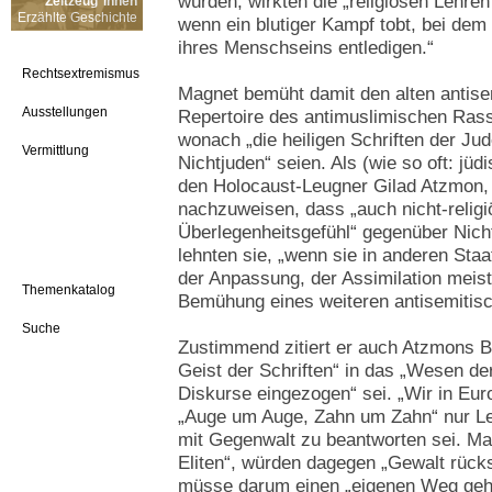
würden, wirkten die „religiösen Lehren“
Zeitzeug*innen
Erzählte Geschichte
wenn ein blutiger Kampf tobt, bei de
ihres Menschseins entledigen.“
Rechtsextremismus
Magnet bemüht damit den alten antise
Ausstellungen
Repertoire des antimuslimischen Ra
wonach „die heiligen Schriften der Jud
Vermittlung
Nichtjuden“ seien. Als (wie so oft: jü
den Holocaust-Leugner Gilad Atzmon, 
nachzuweisen, dass „auch nicht-relig
Überlegenheitsgefühl“ gegenüber Nich
lehnten sie, „wenn sie in anderen Sta
der Anpassung, der Assimilation meist
Themenkatalog
Bemühung eines weiteren antisemitisc
Suche
Zustimmend zitiert er auch Atzmons B
Geist der Schriften“ in das „Wesen de
Diskurse eingezogen“ sei. „Wir in Eur
„Auge um Auge, Zahn um Zahn“ nur Le
mit Gegenwalt zu beantworten sei. Mag
Eliten“, würden dagegen „Gewalt rücks
müsse darum einen „eigenen Weg geh