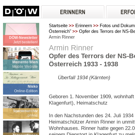
Startseite
>>
Erinnern
>>
Fotos und Dokum
Österreich"
>>
Opfer des Terrors der NS-B
Armin Rinner
DÖW-Newsletter
Jetzt bestellen!
Armin Rinner
Opfer des Terrors der NS-
Memento Wien
Österreich 1933 - 1938
Mobile Website
Überfall 1934 (Kärnten)
Nisko
Online-Edition
Geboren 1. November 1909, wohnhaft 
Klagenfurt), Heimatschutz
Spanienarchiv
In den Nachstunden des 24. Juli 1934
online
Heimatschützer Armin Rinner in unmit
Wohnhauses. Rinner hatte gegen 22.00
seinem Dienstort in Klagenfurt zu meld