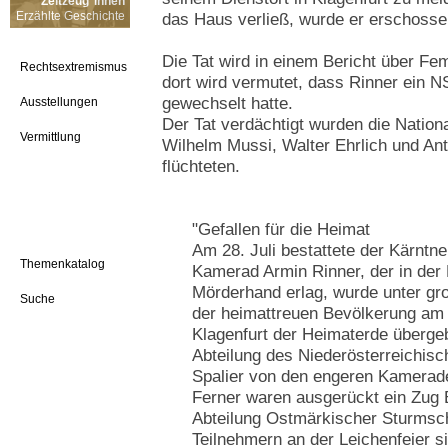
Zeitzeug*innen
Erzählte Geschichte
das Haus verließ, wurde er erschosse
Die Tat wird in einem Bericht über Fe
Rechtsextremismus
dort wird vermutet, dass Rinner ein N
gewechselt hatte.
Ausstellungen
Der Tat verdächtigt wurden die Nation
Vermittlung
Wilhelm Mussi, Walter Ehrlich und An
flüchteten.
"Gefallen für die Heimat
Am 28. Juli bestattete der Kärntn
Themenkatalog
Kamerad Armin Rinner, der in der N
Mörderhand erlag, wurde unter gro
Suche
der heimattreuen Bevölkerung am 
Klagenfurt der Heimaterde übergeb
Abteilung des Niederösterreichis
Spalier von den engeren Kamerade
Ferner waren ausgerückt ein Zug
Abteilung Ostmärkischer Sturmsc
Teilnehmern an der Leichenfeier 