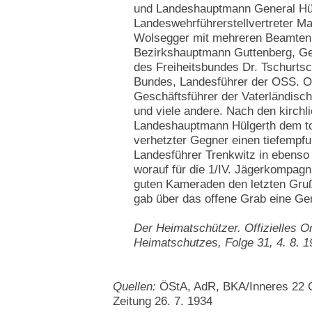
und Landeshauptmann General Hül
Landeswehrführerstellvertreter M
Wolsegger mit mehreren Beamten
Bezirkshauptmann Guttenberg, Ge
des Freiheitsbundes Dr. Tschurtsc
Bundes, Landesführer der OSS. Ob
Geschäftsführer der Vaterländisc
und viele andere. Nach den kirchl
Landeshauptmann Hülgerth dem to
verhetzter Gegner einen tiefempf
Landesführer Trenkwitz in ebenso 
worauf für die 1/IV. Jägerkompa
guten Kameraden den letzten Gruß
gab über das offene Grab eine Gen
Der Heimatschützer. Offizielles 
Heimatschutzes, Folge 31, 4. 8. 1
Quellen:
ÖStA, AdR, BKA/Inneres 22 G
Zeitung 26. 7. 1934