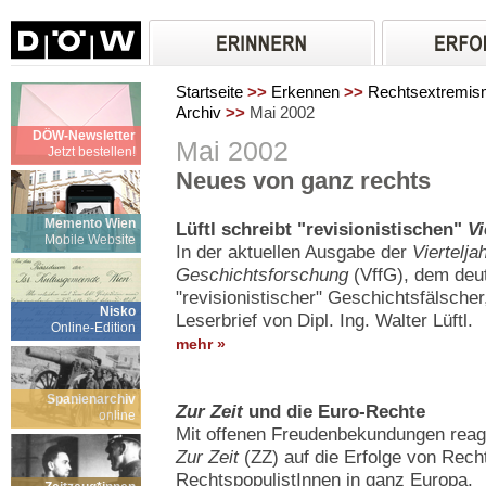
Startseite
>>
Erkennen
>>
Rechtsextremi
Archiv
>>
Mai 2002
DÖW-Newsletter
Mai 2002
Jetzt bestellen!
Neues von ganz rechts
Memento Wien
Lüftl schreibt "revisionistischen"
Vi
Mobile Website
In der aktuellen Ausgabe der
Viertelja
Geschichtsforschung
(VffG), dem deu
"revisionistischer" Geschichtsfälscher
Nisko
Leserbrief von Dipl. Ing. Walter Lüftl.
Online-Edition
mehr »
Spanienarchiv
Zur Zeit
und die Euro-Rechte
online
Mit offenen Freudenbekundungen reag
Zur Zeit
(ZZ) auf die Erfolge von Rec
RechtspopulistInnen in ganz Europa.