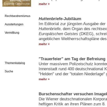
Zeitzeug*innen
mehr »
Erzählte Geschichte
Rechtsextremismus
Huttenbriefe
-Jubiläum
Im Editorial zur jüngsten Ausgabe de
Ausstellungen
Huttenbriefe
, dem Organ des rechtse
Vermittlung
Europäischen Geistes
(DKEG), schreib
angeblichen Weltherrschaftspläne de
mehr »
"Trauerfeier" am Tag der Befreiung
Themenkatalog
Unter massivem Polizeischutz konnten
Innenstadt rund 400 deutschnational K
Suche
"Helden" und der "totalen Niederlage"
mehr »
Burschenschafter versuchen Imagek
Die Wiener deutschnationalen Korpora
heftigen Kritik an ihren Plänen zum 8.