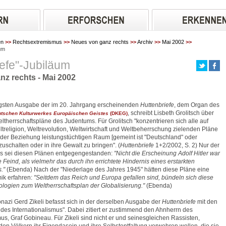
en
>>
Rechtsextremismus
>>
Neues von ganz rechts
>>
Archiv
>>
Mai 2002
>>
äum
iefe"-Jubiläum
z rechts - Mai 2002
üngsten Ausgabe der im 20. Jahrgang erscheinenden
Huttenbriefe
, dem Organ des
, schreibt Lisbeth Grolitsch über
tschen Kulturwerkes Europäischen Geistes
(DKEG)
ltherrschaftspläne des Judentums. Für Grolitsch "konzentrieren sich alle auf
treligion, Weltrevolution, Weltwirtschaft und Weltbeherrschung zielenden Pläne
jeder Beziehung leistungstüchtigen Raum [gemeint ist "Deutschland" oder
zuschalten oder in ihre Gewalt zu bringen". (
Huttenbriefe
1+2/2002, S. 2) Nur der
us sei diesen Plänen entgegengestanden:
"Nicht die Erscheinung Adolf Hitler war
e Feind, als vielmehr das durch ihn errichtete Hindernis eines erstarkten
."
(Ebenda) Nach der "Niederlage des Jahres 1945" hätten diese Pläne eine
ik erfahren:
"Seitdem das Reich und Europa gefallen sind, bündeln sich diese
eologien zum Weltherrschaftsplan der Globalisierung."
(Ebenda)
azi Gerd Zikeli befasst sich in der derselben Ausgabe der
Huttenbriefe
mit den
 des Internationalismus". Dabei zitiert er zustimmend den Ahnherrn des
, Graf Gobineau. Für Zikeli sind nicht er und seinesgleichen Rassisten,