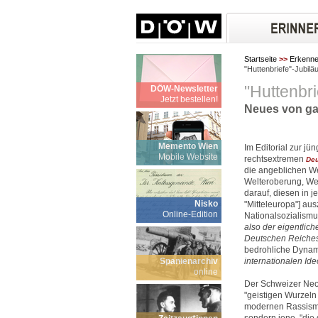
Startseite
>>
Erkenn
"Huttenbriefe"-Jubil
"Huttenbr
DÖW-Newsletter
Jetzt bestellen!
Neues von gan
Memento Wien
Im Editorial zur j
Mobile Website
rechtsextremen
Deu
die angeblichen We
Welteroberung, Wel
darauf, diesen in 
Nisko
"Mitteleuropa"] aus
Online-Edition
Nationalsozialism
also der eigentlich
Deutschen Reiches
bedrohliche Dynam
Spanienarchiv
internationalen Id
online
Der Schweizer Neon
"geistigen Wurzeln
modernen Rassismus