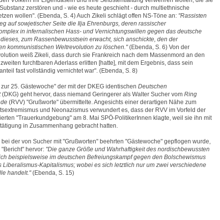
 den Völkern ihr Eigendasein und ihre Selbstentfaltung verwehren wollen, die sie
 Substanz zerstören und - wie es heute geschieht - durch multiethnische
etzen wollen". (Ebenda, S. 4) Auch Zikeli schlägt offen NS-Töne an:
"Rassisten
eg auf sowjetischer Seite die Ilja Ehrenburgs, deren rassischer
omplex in infernalischen Hass- und Vernichtungswillen gegen das deutsche
 dieses, zum Rassenbewusstsein erwacht, sich anschickte, den der
chen kommunistischen Weltrevolution zu löschen."
(Ebenda, S. 6) Von der
olution weiß Zikeli, dass durch sie Frankreich nach dem Massenmord an den
weiten furchtbaren Aderlass erlitten [hatte], mit dem Ergebnis, dass sein
teil fast vollständig vernichtet war". (Ebenda, S. 8)
 zur 25. Gästewoche" der mit der DKEG identischen
Deutschen
t
(DKG) geht hervor, dass niemand Geringerer als Walter Sucher vom
Ring
nde
(RVV) "Grußworte" übermittelte. Angesichts einer derartigen Nähe zum
htsextremismus und Neonazismus verwundert es, dass der RVV im Vorfeld der
ierten "Trauerkundgebung" am 8. Mai SPÖ-PolitikerInnen klagte, weil sie ihn mit
etätigung in Zusammenhang gebracht hatten.
bei der von Sucher mit "Grußworten" beehrten "Gästewoche" gepflogen wurde,
"Bericht" hervor:
"Die ganze Größe und Wahrhaftigkeit des nordischbewussten
ich beispielsweise im deutschen Befreiungskampf gegen den Bolschewismus
 Liberalismus-Kapitalismus; wobei es sich letztlich nur um zwei verschiedene
le handelt."
(Ebenda, S. 15)