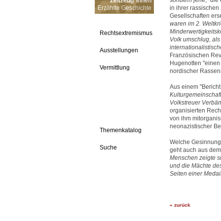
sondern jene, "die
Zeitzeug*innen
Erzählte Geschichte
in ihrer rassischen
Gesellschaften ers
waren im 2. Weltkri
Minderwertigkeitsk
Rechtsextremismus
Volk umschlug, als
internationalistis
Ausstellungen
Französischen Rev
Hugenotten "einen z
Vermittlung
nordischer Rassenan
Aus einem "Bericht
Kulturgemeinschaf
Volkstreuer Verbä
organisierten Rec
von ihm mitorganis
neonazistischer B
Themenkatalog
Welche Gesinnung 
Suche
geht auch aus dem 
Menschen zeigte s
und die Mächte des
Seiten einer Medail
« zurück