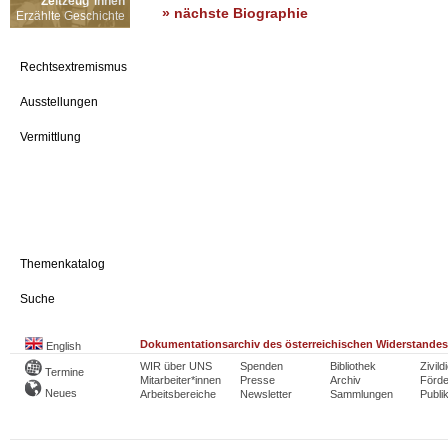
Zeitzeug*innen
» nächste Biographie
Erzählte Geschichte
Rechtsextremismus
Ausstellungen
Vermittlung
Themenkatalog
Suche
Dokumentationsarchiv des österreichischen Widerstandes
English
WIR über UNS
Spenden
Bibliothek
Zivild
Termine
Mitarbeiter*innen
Presse
Archiv
Förde
Neues
Arbeitsbereiche
Newsletter
Sammlungen
Publi