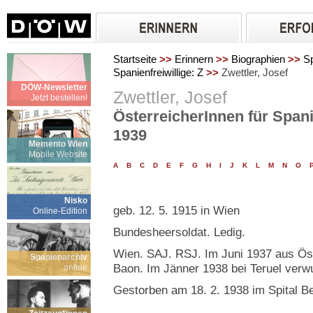
Startseite
>>
Erinnern
>>
Biographien
>>
Sp
Spanienfreiwillige: Z
>>
Zwettler, Josef
DÖW-Newsletter
Zwettler, Josef
Jetzt bestellen!
ÖsterreicherInnen für Spani
1939
Memento Wien
Mobile Website
A
B
C
D
E
F
G
H
I
J
K
L
M
N
O
Nisko
geb. 12. 5. 1915 in Wien
Online-Edition
Bundesheersoldat. Ledig.
Wien. SAJ. RSJ. Im Juni 1937 aus Öst
Spanienarchiv
Baon. Im Jänner 1938 bei Teruel verw
online
Gestorben am 18. 2. 1938 im Spital B