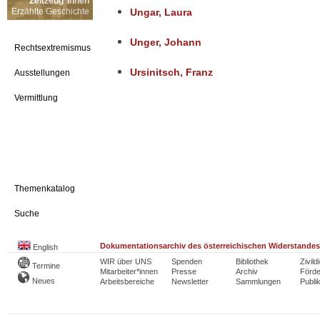
Zeitzeug*innen
Erzählte Geschichte
Ungar, Laura
Unger, Johann
Rechtsextremismus
Ursinitsch, Franz
Ausstellungen
Vermittlung
Themenkatalog
Suche
Dokumentationsarchiv des österreichischen Widerstandes
English
WIR über UNS
Spenden
Bibliothek
Zivild
Termine
Mitarbeiter*innen
Presse
Archiv
Förde
Neues
Arbeitsbereiche
Newsletter
Sammlungen
Publi