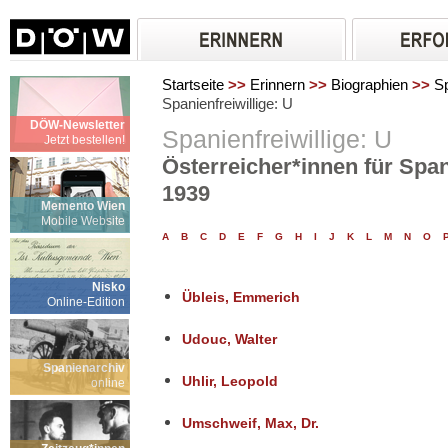
Startseite
>>
Erinnern
>>
Biographien
>>
Sp
Spanienfreiwillige: U
DÖW-Newsletter
Spanienfreiwillige: U
Jetzt bestellen!
Österreicher*innen für Span
1939
Memento Wien
Mobile Website
A
B
C
D
E
F
G
H
I
J
K
L
M
N
O
Nisko
Übleis, Emmerich
Online-Edition
Udouc, Walter
Spanienarchiv
Uhlir, Leopold
online
Umschweif, Max, Dr.