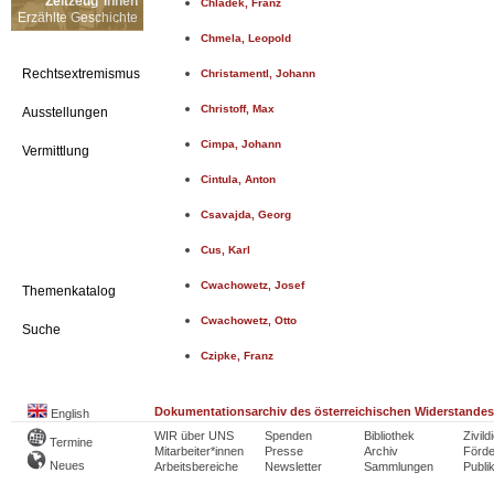
Zeitzeug*innen
Chladek, Franz
Erzählte Geschichte
Chmela, Leopold
Rechtsextremismus
Christamentl, Johann
Christoff, Max
Ausstellungen
Cimpa, Johann
Vermittlung
Cintula, Anton
Csavajda, Georg
Cus, Karl
Cwachowetz, Josef
Themenkatalog
Cwachowetz, Otto
Suche
Czipke, Franz
Dokumentationsarchiv des österreichischen Widerstandes
English
WIR über UNS
Spenden
Bibliothek
Zivild
Termine
Mitarbeiter*innen
Presse
Archiv
Förde
Neues
Arbeitsbereiche
Newsletter
Sammlungen
Publi