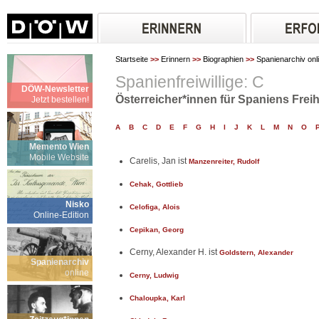
Startseite
>>
Erinnern
>>
Biographien
>>
Spanienarchiv onl
Spanienfreiwillige: C
DÖW-Newsletter
Österreicher*innen für Spaniens Freih
Jetzt bestellen!
A
B
C
D
E
F
G
H
I
J
K
L
M
N
O
Memento Wien
Mobile Website
Carelis, Jan ist
Manzenreiter, Rudolf
Cehak, Gottlieb
Nisko
Celofiga, Alois
Online-Edition
Cepikan, Georg
Cerny, Alexander H. ist
Goldstern, Alexander
Spanienarchiv
online
Cerny, Ludwig
Chaloupka, Karl