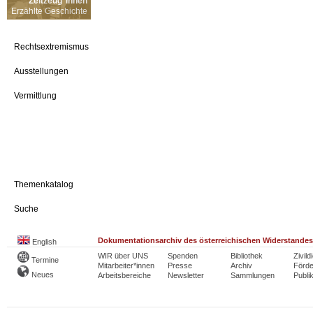
Zeitzeug*innen
Erzählte Geschichte
Rechtsextremismus
Ausstellungen
Vermittlung
Themenkatalog
Suche
Dokumentationsarchiv des österreichischen Widerstandes
English
WIR über UNS
Spenden
Bibliothek
Zivild
Termine
Mitarbeiter*innen
Presse
Archiv
Förde
Neues
Arbeitsbereiche
Newsletter
Sammlungen
Publi