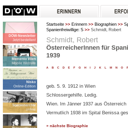
Startseite
>>
Erinnern
>>
Biographien
>>
Sp
Spanienfreiwillige: S
>>
Schmidt, Robert
DÖW-Newsletter
Schmidt, Robert
Jetzt bestellen!
ÖsterreicherInnen für Spani
1939
Memento Wien
Mobile Website
A
B
C
D
E
F
G
H
I
J
K
L
M
N
O
Nisko
geb. 5. 9. 1912 in Wien
Online-Edition
Schlossergehilfe. Ledig.
Wien. Im Jänner 1937 aus Österreich 
Spanienarchiv
online
Vermutlich 1938 im Spital Benissa ges
» nächste Biographie