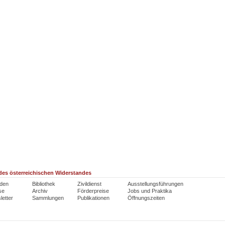
es österreichischen Widerstandes
den
Bibliothek
Zivildienst
Ausstellungsführungen
se
Archiv
Förderpreise
Jobs und Praktika
etter
Sammlungen
Publikationen
Öffnungszeiten