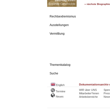
Zeitzeug*innen
Erzählte Geschichte
» nächste Biographie
Rechtsextremismus
Ausstellungen
Vermittlung
Themenkatalog
Suche
Dokumentationsarchiv d
English
WIR über UNS
Spen
Termine
Mitarbeiter*innen
Pres
Neues
Arbeitsbereiche
Newsl