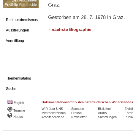
Zeitzeug*innen
Graz.
Erzählte Geschichte
Gestorben am 28. 7. 1978 in Graz.
Rechtsextremismus
» nächste Biographie
Ausstellungen
Vermittlung
Themenkatalog
Suche
Dokumentationsarchiv des österreichischen Widerstandes
English
WIR über UNS
Spenden
Bibliothek
Zivild
Termine
Mitarbeiter*innen
Presse
Archiv
Förde
Neues
Arbeitsbereiche
Newsletter
Sammlungen
Publi