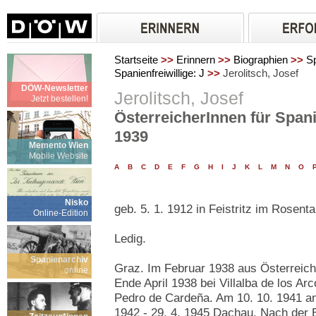
Startseite
>>
Erinnern
>>
Biographien
>>
Sp
Spanienfreiwillige: J
>>
Jerolitsch, Josef
DÖW-Newsletter
Jerolitsch, Josef
Jetzt bestellen!
ÖsterreicherInnen für Spani
1939
Memento Wien
Mobile Website
A
B
C
D
E
F
G
H
I
J
K
L
M
N
O
Nisko
geb. 5. 1. 1912 in Feistritz im Rosenta
Online-Edition
Ledig.
Spanienarchiv
Graz. Im Februar 1938 aus Österreich 
online
Ende April 1938 bei Villalba de los A
Pedro de Cardeña. Am 10. 10. 1941 an 
1942 - 29. 4. 1945 Dachau. Nach der 