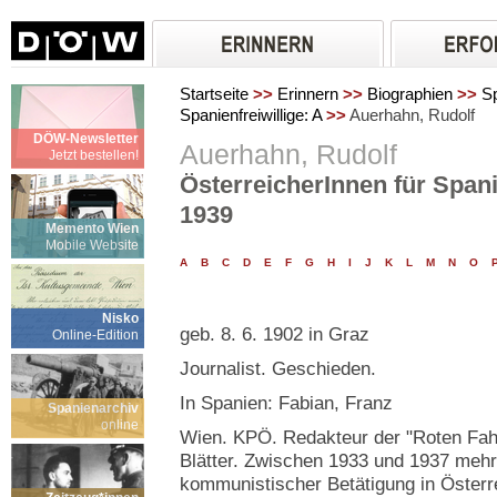
Startseite
>>
Erinnern
>>
Biographien
>>
Sp
Spanienfreiwillige: A
>>
Auerhahn, Rudolf
DÖW-Newsletter
Auerhahn, Rudolf
Jetzt bestellen!
ÖsterreicherInnen für Spani
1939
Memento Wien
Mobile Website
A
B
C
D
E
F
G
H
I
J
K
L
M
N
O
Nisko
geb. 8. 6. 1902 in Graz
Online-Edition
Journalist. Geschieden.
In Spanien: Fabian, Franz
Spanienarchiv
online
Wien. KPÖ. Redakteur der "Roten Fah
Blätter. Zwischen 1933 und 1937 mehr
kommunistischer Betätigung in Österrei