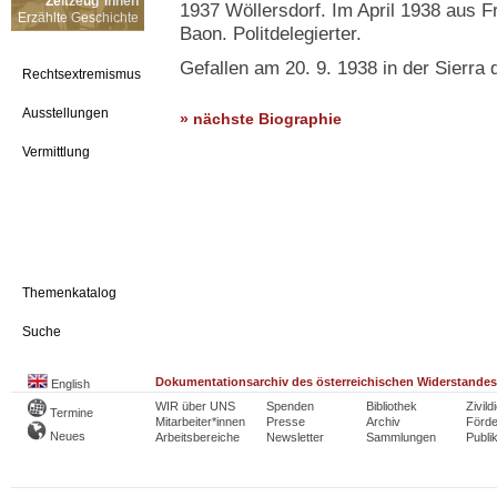
Zeitzeug*innen
1937 Wöllersdorf. Im April 1938 aus F
Erzählte Geschichte
Baon. Politdelegierter.
Gefallen am 20. 9. 1938 in der Sierra d
Rechtsextremismus
Ausstellungen
» nächste Biographie
Vermittlung
Themenkatalog
Suche
Dokumentationsarchiv des österreichischen Widerstandes
English
WIR über UNS
Spenden
Bibliothek
Zivild
Termine
Mitarbeiter*innen
Presse
Archiv
Förde
Neues
Arbeitsbereiche
Newsletter
Sammlungen
Publi