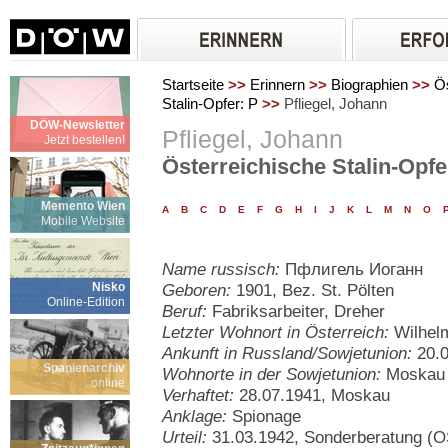
Startseite
>>
Erinnern
>>
Biographien
>>
Ös
Stalin-Opfer: P
>>
Pfliegel, Johann
DÖW-Newsletter
Pfliegel, Johann
Jetzt bestellen!
Österreichische Stalin-Opfe
Memento Wien
A
B
C
D
E
F
G
H
I
J
K
L
M
N
O
Mobile Website
Name russisch:
Пфлигель Иоганн
Nisko
Geboren:
1901, Bez. St. Pölten
Online-Edition
Beruf:
Fabriksarbeiter, Dreher
Letzter Wohnort in Österreich:
Wilhel
Ankunft in Russland/Sowjetunion:
20.0
Spanienarchiv
Wohnorte in der Sowjetunion:
Moskau
online
Verhaftet:
28.07.1941, Moskau
Anklage:
Spionage
Urteil:
31.03.1942, Sonderberatung (O