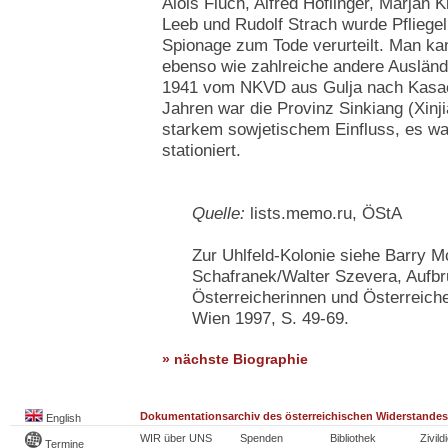
Alois Fluch, Alfred Höflinger, Marjan 
Leeb und Rudolf Strach wurde Pflieg
Spionage zum Tode verurteilt. Man ka
ebenso wie zahlreiche andere Ausländ
1941 vom NKVD aus Gulja nach Kasach
Jahren war die Provinz Sinkiang (Xinji
starkem sowjetischem Einfluss, es war
stationiert.
Quelle:
lists.memo.ru, ÖStA
Zur Uhlfeld-Kolonie siehe Barry 
Schafranek/Walter Szevera, Aufbr
Österreicherinnen und Österreiche
Wien 1997, S. 49-69.
» nächste Biographie
Dokumentationsarchiv des österreichischen Widerstandes
English
WIR über UNS
Spenden
Bibliothek
Zivild
Termine