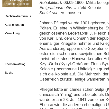
Zeitzeug*innen
Rehabilitiert:
06.09.1960, Militärkolle
Erzählte Geschichte
Emigrationsmotiv:
Uhlfeld-Kolonie
Schicksal:
erschossen
Rechtsextremismus
Johann Pfliegel wurde 1901 geboren, w
Ausstellungen
Pölten. Er lebte in Wilhelmsburg bei St
geschlossenen Lederfabrik J. Flesch a
Vermittlung
von Karl Uhl, dem Obmann der Republ
ehemaliger Kriegsteilnehmer und Krieg
Auswanderergruppe in die Sowjetunion
österreichischen und sowjetischen B
meist arbeitslose Handwerker aller A
Kzyl-Orda (Kyzyl-Orda) am Fluss Syr-
Themenkatalog
Kolonie (Incommune Uhlfeld) zu gründe
Suche
sich die Kolonie auf. Die Mehrzahl de
Österreich zurück, einige wanderten n
Pfliegel lebte im chinesischen Gulja 
chinesisch Yining) und arbeitete als 
wurde er am 28. Juli 1941 von einer K
Ebenso wie die anderen ehemaligen Uh