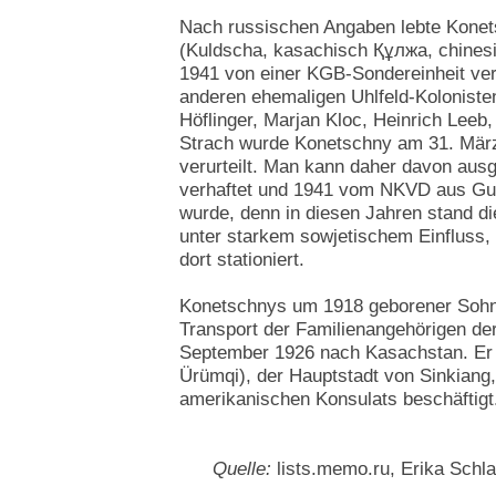
Nach russischen Angaben lebte Konet
(Kuldscha, kasachisch Құлжа, chinesis
1941 von einer KGB-Sondereinheit ver
anderen ehemaligen Uhlfeld-Kolonisten
Höflinger, Marjan Kloc, Heinrich Leeb,
Strach wurde Konetschny am 31. Mär
verurteilt. Man kann daher davon aus
verhaftet und 1941 vom NKVD aus Gul
wurde, denn in diesen Jahren stand di
unter starkem sowjetischem Einfluss, 
dort stationiert.
Konetschnys um 1918 geborener Sohn
Transport der Familienangehörigen d
September 1926 nach Kasachstan. Er l
Ürümqi), der Hauptstadt von Sinkiang
amerikanischen Konsulats beschäftigt
Quelle:
lists.memo.ru, Erika Schl