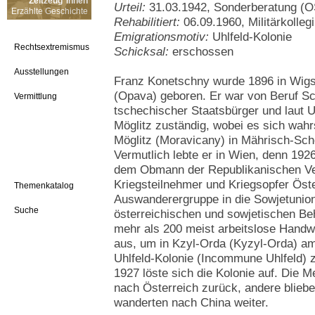
Zeitzeug*innen
Urteil:
31.03.1942, Sonderberatung (O
Erzählte Geschichte
Rehabilitiert:
06.09.1960, Militärkolle
Emigrationsmotiv:
Uhlfeld-Kolonie
Rechtsextremismus
Schicksal:
erschossen
Ausstellungen
Franz Konetschny wurde 1896 in Wigst
(Opava) geboren. Er war von Beruf S
Vermittlung
tschechischer Staatsbürger und laut U
Möglitz zuständig, wobei es sich wah
Möglitz (Moravicany) in Mährisch-Sch
Vermutlich lebte er in Wien, denn 1926
dem Obmann der Republikanischen Ve
Kriegsteilnehmer und Kriegsopfer Öste
Themenkatalog
Auswanderergruppe in die Sowjetunion
Suche
österreichischen und sowjetischen B
mehr als 200 meist arbeitslose Handw
aus, um in Kzyl-Orda (Kyzyl-Orda) am
Uhlfeld-Kolonie (Incommune Uhlfeld) z
1927 löste sich die Kolonie auf. Die M
nach Österreich zurück, andere bliebe
wanderten nach China weiter.