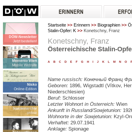
Startseite
>>
Erinnern
>>
Biographien
>>
Ös
Stalin-Opfer: K
>>
Konetschny, Franz
DÖW-Newsletter
Konetschny, Franz
Jetzt bestellen!
Österreichische Stalin-Opfe
Memento Wien
A
B
C
D
E
F
G
H
I
J
K
L
M
N
O
Mobile Website
Name russisch: Конечный Франц Фр
Nisko
Geboren:
1896, Wigstadtl (Vítkov, He
Online-Edition
Niederschlesien)
Beruf:
Schlosser
Letzter Wohnort in Österreich:
Wien
Spanienarchiv
Ankunft in Russland/Sowjetunion:
192
online
Wohnorte in der Sowjetunion:
Kzyl-Or
Verhaftet:
29.07.1941
Anklage:
Spionage