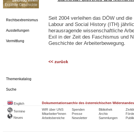
Zeitzeug*innen
Erzählte Geschichte
Seit 2004 verleihen das DÖW und die 
Rechtsextremismus
Labour and Social History (ITH) jährli
herausragende wissenschaftliche Arbe
Ausstellungen
Exil in der Zeit des Faschismus und N
Vermittlung
Geschichte der Arbeiterbewegung.
<< zurück
Themenkatalog
Suche
Dokumentationsarchiv des österreichischen Widerstandes
English
WIR über UNS
Spenden
Bibliothek
Zivild
Termine
Mitarbeiter*innen
Presse
Archiv
Förde
Neues
Arbeitsbereiche
Newsletter
Sammlungen
Publi