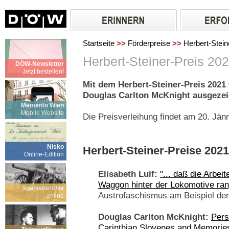
Startseite
>>
Förderpreise
>>
Herbert-Stein
Herbert-Steiner-Preis 20
DÖW-Newsletter
Jetzt bestellen!
Mit dem Herbert-Steiner-Preis 2021
Douglas Carlton McKnight ausgezei
Memento Wien
Mobile Website
Die Preisverleihung findet am 20. Jänn
Nisko
Herbert-Steiner-Preise 2021 
Online-Edition
Elisabeth Luif:
"... daß die Arbeit
Waggon hinter der Lokomotive rang
Spanienarchiv
Austrofaschismus am Beispiel der
online
Douglas Carlton McKnight:
Pers
Carinthian Slovenes and Memorie