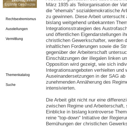
Zeitzeug*innen
März 1935 als Teilorganisation der
Vat
Erzählte Geschichte
die "ehemals" sozialdemokratische Arb
zu gewinnen. Diese Arbeit untersucht
Rechtsextremismus
bislang weitgehend unbekannten The
Integrationsstrategien des Austrofasc
Ausstellungen
und öffentlichen Eigendarstellungen ih
Vermittlung
christlichen Gewerkschafter, werden d
inhaltlichen Forderungen sowie die S
gegenüber der Arbeiterschaft untersu
Einschätzungen der illegalen linken un
Opposition wird gezeigt, wie sich indi
Integrationsangeboten verhielten und w
Themenkatalog
Auseinandersetzungen in der SAG ab 
zunehmenden Annäherung des Regimes
Suche
intensivierten.
Die Arbeit gibt nicht nur eine differe
zwischen Regime und Arbeiterschaft, 
Einblicke in bislang kontroverse The
reine "top-down" Initiative der Regier
Bemühungen der christlichen Gewerksc