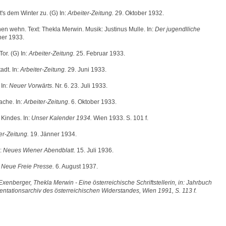
's dem Winter zu. (G) In:
Arbeiter-Zeitung.
29. Oktober 1932.
nen wehn. Text: Thekla Merwin. Musik: Justinus Mulle. In:
Der jugendlliche
ner 1933.
Tor. (G) In:
Arbeiter-Zeitung.
25. Februar 1933.
adt. In:
Arbeiter-Zeitung.
29. Juni 1933.
 In:
Neuer Vorwärts
. Nr. 6. 23. Juli 1933.
ache. In:
Arbeiter-Zeitung
. 6. Oktober 1933.
Kindes. In:
Unser Kalender 1934.
Wien 1933. S. 101 f.
er-Zeitung.
19. Jänner 1934.
n:
Neues Wiener Abendblatt
. 15. Juli 1936.
:
Neue Freie Presse.
6. August 1937.
Exenberger, Thekla Merwin - Eine österreichische Schriftstellerin, in: Jahrbuch
tationsarchiv des österreichischen Widerstandes, Wien 1991, S. 113 f.