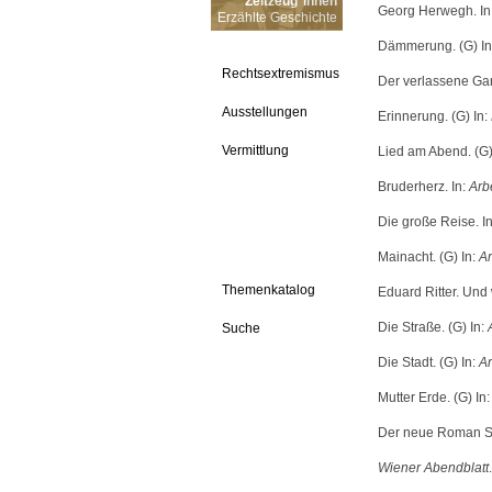
Zeitzeug*innen
Georg Herwegh. In
Erzählte Geschichte
Dämmerung. (G) In
Rechtsextremismus
Der verlassene Gar
Ausstellungen
Erinnerung. (G) In:
Vermittlung
Lied am Abend. (G)
Bruderherz. In:
Arb
Die große Reise. I
Mainacht. (G) In:
Ar
Themenkatalog
Eduard Ritter. Und 
Die Straße. (G) In:
Suche
Die Stadt. (G) In:
Ar
Mutter Erde. (G) In
Der neue Roman Su
Wiener Abendblatt