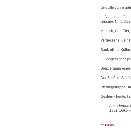
Und alle Jahre geht
Laßt die roten Fah
Arbeiter.
Nr. 1. Jän
Mensch, Gott, Tier, 
Vergessene Kleinst
Bankrott der Kultur.
Fußangeln der Spr
Spaziergang eines 
Der Brief. In:
Arbeit
Pferdegetrappel. I
Gestern - heute. In
Aus: Herbert 
1991. Dokumen
<< zurück