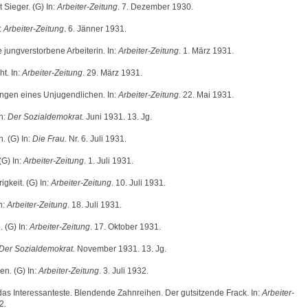
t Sieger. (G) In:
Arbeiter-Zeitung
. 7. Dezember 1930.
:
Arbeiter-Zeitung
. 6. Jänner 1931.
 jungverstorbene Arbeiterin. In:
Arbeiter-Zeitung
. 1. März 1931.
t. In:
Arbeiter-Zeitung
. 29. März 1931.
ngen eines Unjugendlichen. In:
Arbeiter-Zeitung
. 22. Mai 1931.
In:
Der Sozialdemokrat.
Juni 1931. 13. Jg.
. (G) In:
Die Frau
. Nr. 6. Juli 1931.
G) In:
Arbeiter-Zeitung
. 1. Juli 1931.
igkeit. (G) In:
Arbeiter-Zeitung
. 10. Juli 1931.
n:
Arbeiter-Zeitung
. 18. Juli 1931.
. (G) In:
Arbeiter-Zeitung
. 17. Oktober 1931.
Der Sozialdemokrat
. November 1931. 13. Jg.
n. (G) In:
Arbeiter-Zeitung
. 3. Juli 1932.
das Interessanteste. Blendende Zahnreihen. Der gutsitzende Frack. In:
Arbeiter-
2.