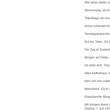
Wer leben bleibt, is
Abrechnung. (G) In
Totenklage um eine
Armut schändet nich
Sonntagsbetrachtu
Ruf der Toten. (G) 
Der Zug im Dunkeln
Morgen am Felde. (
Ich liebe dich, Traur
Altes Kaffeehaus. I
Herz voll von Liebe
Marschlied. (G) In:
Erwachender Morge
Wir bringen Ihnen 
Zeitung
. 7. Juli 193