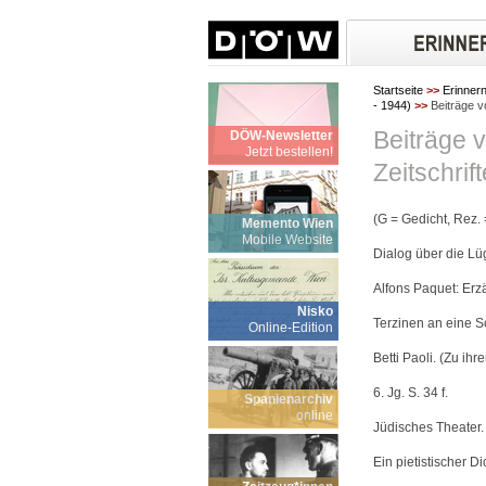
Startseite
>>
Erinner
- 1944)
>>
Beiträge v
Beiträge 
DÖW-Newsletter
Jetzt bestellen!
Zeitschrif
(G = Gedicht, Rez.
Memento Wien
Mobile Website
Dialog über die Lü
Alfons Paquet: Erz
Nisko
Terzinen an eine Sc
Online-Edition
Betti Paoli. (Zu i
6. Jg. S. 34 f.
Spanienarchiv
online
Jüdisches Theater.
Ein pietistischer Di