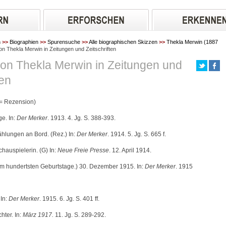
n
>>
Biographien
>>
Spurensuche
>>
Alle biographischen Skizzen
>>
Thekla Merwin (1887
on Thekla Merwin in Zeitungen und Zeitschriften
von Thekla Merwin in Zeitungen und
ten
 = Rezension)
ge. In:
Der Merker
. 1913. 4. Jg. S. 388-393.
ählungen an Bord. (Rez.) In:
Der Merker
. 1914. 5. Jg. S. 665 f.
hauspielerin. (G) In:
Neue Freie Presse
. 12. April 1914.
hrem hundertsten Geburtstage.) 30. Dezember 1915. In:
Der Merker
. 1915
 In:
Der Merker
. 1915. 6. Jg. S. 401 ff.
chter. In:
März 1917.
11. Jg. S. 289-292.