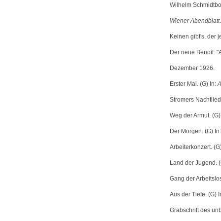
Wilhelm Schmidtbon
Wiener Abendblatt
Keinen gibt's, der 
Der neue Benoit. "A
Dezember 1926.
Erster Mai. (G) In:
A
Stromers Nachtlied.
Weg der Armut. (G)
Der Morgen. (G) In
Arbeiterkonzert. (G
Land der Jugend. (
Gang der Arbeitslos
Aus der Tiefe. (G) I
Grabschrift des u