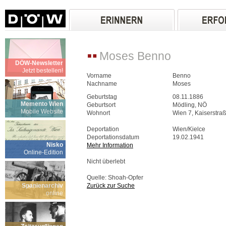
Moses Benno
DÖW-Newsletter
Jetzt bestellen!
Vorname
Benno
Nachname
Moses
Geburtstag
08.11.1886
Memento Wien
Geburtsort
Mödling, NÖ
Mobile Website
Wohnort
Wien 7, Kaiserstra
Deportation
Wien/Kielce
Deportationsdatum
19.02.1941
Nisko
Mehr Information
Online-Edition
Nicht überlebt
Quelle: Shoah-Opfer
Spanienarchiv
Zurück zur Suche
online