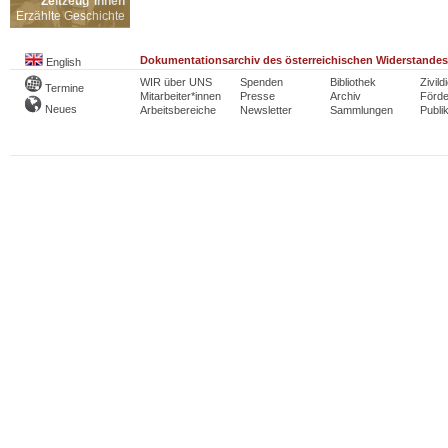
Zeitzeug*innen
Erzählte Geschichte
Dokumentationsarchiv des österreichischen Widerstandes
English
WIR über UNS
Spenden
Bibliothek
Zivild
Termine
Mitarbeiter*innen
Presse
Archiv
Förde
Neues
Arbeitsbereiche
Newsletter
Sammlungen
Publi