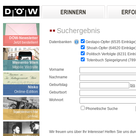
Suchergebnis
DÖW-Newsletter
Datenbanken
Gestapo-Opfer (6535 Einträge
Jetzt bestellen!
Shoah-Opfer (64620 Einträge
Politisch Verfolgte (8231 Eint
Totenbuch Spiegelgrund (789 
Memento Wien
Mobile Website
Vorname
Nachname
Geburtstag
bis
Nisko
Online-Edition
Geburtsort
Wohnort
Phonetische Suche
Spanienarchiv
online
Wir freuen uns über Ihr Interesse! Helfen Sie uns d