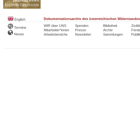
Zeitzeug*innen
Erzählte Geschichte
Dokumentationsarchiv des österreichischen Widerstandes
English
WIR über UNS
Spenden
Bibliothek
Zivild
Termine
Mitarbeiter*innen
Presse
Archiv
Förde
Neues
Arbeitsbereiche
Newsletter
Sammlungen
Publi