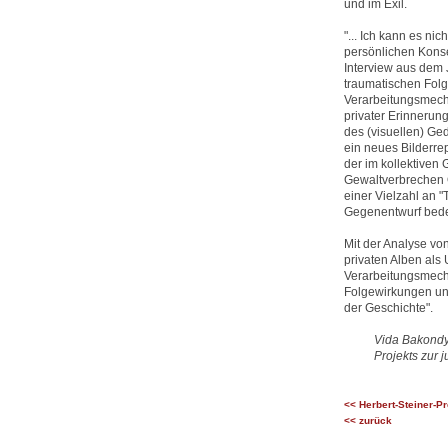
und im Exil.
"... Ich kann es nic
persönlichen Konse
Interview aus dem 
traumatischen Folg
Verarbeitungsmecha
privater Erinnerun
des (visuellen) Ge
ein neues Bilderrep
der im kollektiven
Gewaltverbrechen Ö
einer Vielzahl an "
Gegenentwurf bed
Mit der Analyse von
privaten Alben als
Verarbeitungsmecha
Folgewirkungen und
der Geschichte".
Vida Bakondy,
Projekts zur
<< Herbert-Steiner-Pr
<< zurück