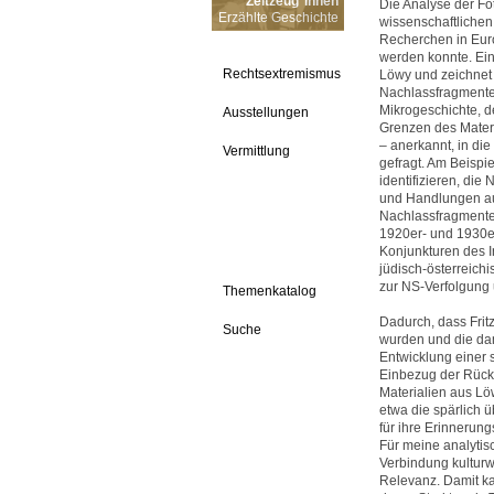
Zeitzeug*innen
Die Analyse der Fo
Erzählte Geschichte
wissenschaftlichen
Recherchen in Eur
werden konnte. Ein 
Rechtsextremismus
Löwy und zeichnet
Nachlassfragmenten
Mikrogeschichte, d
Ausstellungen
Grenzen des Materi
– anerkannt, in die
Vermittlung
gefragt. Am Beispi
identifizieren, di
und Handlungen au
Nachlassfragmente
1920er- und 1930e
Konjunkturen des I
jüdisch-österreich
zur NS-Verfolgung
Themenkatalog
Dadurch, dass Frit
Suche
wurden und die dam
Entwicklung einer 
Einbezug der Rücks
Materialien aus Lö
etwa die spärlich ü
für ihre Erinnerun
Für meine analyti
Verbindung kulturw
Relevanz. Damit ka