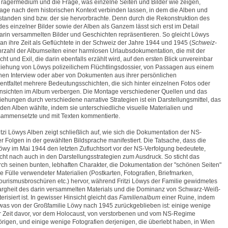
 Trägermedium und die Frage, was einzelne Seiten und Bilder wie zeigen,
 Frage nach dem historischen Kontext verbinden lassen, in dem die Alben und
tstanden sind bzw. der sie hervorbrachte. Denn durch die Rekonstruktion des
es einzelner Bilder sowie der Alben als Ganzem lässt sich erst im Detail
arin versammelten Bilder und Geschichten repräsentieren. So gleicht Löwys
n ihre Zeit als Geflüchtete in der Schweiz der Jahre 1944 und 1945 (
Schweiz-
hrzahl der Albumseiten einer harmlosen Urlaubsdokumentation, die mit der
ht und Exil, die darin ebenfalls erzählt wird, auf den ersten Blick unvereinbar
ziehung von Löwys polizeilichem Flüchtlingsdossier, von Passagen aus einem
hen Interview oder aber von Dokumenten aus ihrer persönlichen
 entfaltet mehrere Bedeutungsschichten, die sich hinter einzelnen Fotos oder
Ansichten im Album verbergen. Die Montage verschiedener Quellen und das
iehungen durch verschiedene narrative Strategien ist ein Darstellungsmittel, das
 den Alben wählte, indem sie unterschiedliche visuelle Materialien und
ammensetzte und mit Texten kommentierte.
tzi Löwys Alben zeigt schließlich auf, wie sich die Dokumentation der NS-
r Folgen in der gewählten Bildsprache manifestiert. Die Tatsache, dass die
Löwy im Mai 1944 den letzten Zufluchtsort vor der NS-Verfolgung bedeutete,
ht nach auch in den Darstellungsstrategien zum Ausdruck. So sticht das
ch seinen bunten, lebhaften Charakter, die Dokumentation der "schönen Seiten"
e Fülle verwendeter Materialien (Postkarten, Fotografien, Briefmarken,
ourismusbroschüren etc.) hervor, während Fritzi Löwys der Familie gewidmetes
argheit des darin versammelten Materials und die Dominanz von Schwarz-Weiß-
isiert ist. In gewisser Hinsicht gleicht das
Familienalbum
einer Ruine, indem
as von der Großfamilie Löwy nach 1945 zurückgeblieben ist: einige wenige
r Zeit davor, vor dem Holocaust, von verstorbenen und vom NS-Regime
igen, und einige wenige Fotografien derjenigen, die überlebt haben, in Wien