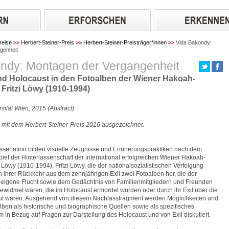
reise
>>
Herbert-Steiner-Preis
>>
Herbert-Steiner-Preisträger*innen
>>
Vida Bakondy:
genheit
ndy: Montagen der Vergangenheit
und Holocaust in den Fotoalben der Wiener Hakoah-
ritzi Löwy (1910-1994)
rsität Wien, 2015 (Abstract)
 mit dem Herbert-Steiner-Preis 2016 ausgezeichnet.
sertation bilden visuelle Zeugnisse und Erinnerungspraktiken nach dem
iel der Hinterlassenschaft der international erfolgreichen Wiener Hakoah-
Löwy (1910-1994). Fritzi Löwy, die der nationalsozialistischen Verfolgung
ch ihrer Rückkehr aus dem zehnjährigen Exil zwei Fotoalben her, die der
 eigene Flucht sowie dem Gedächtnis von Familienmitgliedern und Freunden
widmet waren, die im Holocaust ermordet wurden oder durch ihr Exil über die
eut waren. Ausgehend von diesem Nachlassfragment werden Möglichkeiten und
ben als historische und biographische Quellen sowie als spezifisches
in Bezug auf Fragen zur Darstellung des Holocaust und von Exil diskutiert.