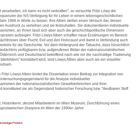
ht verarbeiten, ich kann es nicht verkraften", so versuchte Fritzi Löwy die
quenzen der NS-Verfolgung für ihr Leben in einem lebensgeschichtlichen
Jahr 1988 in Worte zu fassen. Ihre Alben stellen einen Versuch dar, diesen
en Ausdruck zu verleihen und sie festzuhalten. Sie dokumentieren individuelle
nismen, an ihnen lässt sich aber auch die geschichtspolitische Dimension
gspraxen aufzeigen. Fritzi Löwys Alben schaffen neue Erzählungen im Bereich
dächtnisses über Flucht, Exil und den Holocaust und damit in Verbindung auch
ertoire für die Geschichte. Vor dem Hintergrund der Tatsache, dass hinsichtlich
 Gedächtnis verfügbaren bzw. aufgerufenen Bilder der nationalsozialistischen
sterreich und Deutschland betreffend nach wie vor die nachhaltige Tradierung
Täterbildern" konstatiert wird, sind Löwys Alben aber auch als ein visueller
eutsam.
 Fritzi Löwys Alben leistet die Dissertation einen Beitrag zur Integration von
 Untersuchungsgegenstand für die Analyse individueller
nismen der nationalsozialistischen Gewaltverbrechen und ihrer
 konstituiert sie als Gegenstand historischer Forschung bzw. "deutbaren Stoff
 Historikerin, derzeit Mitarbeiterin im Wien Museum, Durchführung eines
 jugoslawischen Diaspora im Wien der 1990er-Jahre
eisträger*innen