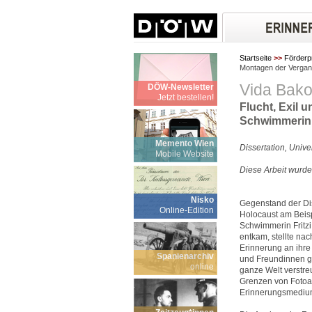
Startseite
>>
Förderp
Montagen der Vergan
Vida Bako
DÖW-Newsletter
Jetzt bestellen!
Flucht, Exil 
Schwimmerin F
Memento Wien
Dissertation, Unive
Mobile Website
Diese Arbeit wurde
Nisko
Gegenstand der Dis
Online-Edition
Holocaust am Beisp
Schwimmerin Fritzi 
entkam, stellte na
Erinnerung an ihre
Spanienarchiv
und Freundinnen ge
online
ganze Welt verstr
Grenzen von Fotoal
Erinnerungsmedium 