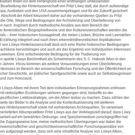
toalben findet vor dem Hintergrund einer erstmaligen umfassenden
 Bearbeitung der Hinterlassenschaft von Fritzi Löwy statt, die durch aufwendige
opa, Australien und den USA zusammengetragen und für die Zukunft gesichert
Abschnitt der Arbeit fokussiert daher auf die vorhandenen Quellen zu Fritzi
 die Orte, Wege und Bedingungen der Archivierung und Überlieferung von
 nach. Inspiriert durch methodische Ansätze aus dem Bereich der
er feministischen Biographietheorie und den Kulturwissenschaften werden die
als – ihrer historischen Aussagekraft, die vielen Lücken, Brüche und Leerstellen
 Erzählung integriert und nach ihren erkenntnistheoretischen Implikationen
el von Löwys Hinterlassenschaft lässt sich eine Reihe historischer Bedingungen
e Nachlässe hervorbringen und auch als das Ergebnis von individuellen Interessen
sweisen. Eine entscheidende Bedingung für die Tradierung von
n spielte Löwys Berühmtheit als Schwimmerin des S. C. Hakoah Wien in den
r-Jahren. Hinzu kommen als weitere Voraussetzungen einer Überlieferung
nteresses im Bereich der wissenschaftlichen Forschung und der Öffentlichkeit an
ischer Geschichte, an jüdischer Sportgeschichte sowie auch an Selbstzeugnissen
 und zum Holocaust.
zi Löwys Alben mit ihrem Tod dem individuellen Erinnerungsrahmen entrissen
it verknüpften Erzählungen verloren gegangen sind, bedurfte es der
spezifischen Lektürestrategie, um die Alben lesbar zu machen. Dazu zählen der
eite der Bilder in die Analyse und die Kontextualisierung mit weiteren
wys Hinterlassenschaft sowie mit vorhandenen Archivquellen. So verweisen
berlieferten Albumpraktiken Fritzi Löwys aus der Vorkriegszeit darauf, dass Löwy
gsarbeit auf ein bewährtes Ordnungs- und Speichermedium zurückgegriffen hat.
sche Zugangsweise bzw. meine methodischen Überlegungen war dabei die
issenschaftlicher und geschichtswissenschaftlicher Forschungsansätze von
nn aufgezeigt werden, dass sich eine inhaltliche Analyse von Löwys Alben,