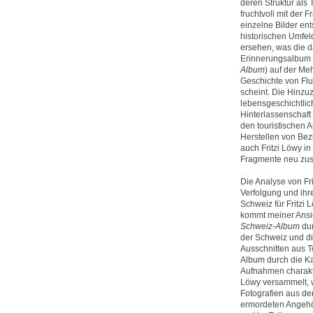
deren Struktur als
fruchtvoll mit der
einzelne Bilder en
historischen Umfeld
ersehen, was die d
Erinnerungsalbum a
Album
) auf der Me
Geschichte von Fluc
scheint. Die Hinzu
lebensgeschichtlic
Hinterlassenschaft
den touristischen 
Herstellen von Bez
auch Fritzi Löwy in
Fragmente neu zus
Die Analyse von Fri
Verfolgung und ihre
Schweiz für Fritzi 
kommt meiner Ansic
Schweiz-Album
dur
der Schweiz und di
Ausschnitten aus T
Album durch die K
Aufnahmen charakter
Löwy versammelt, w
Fotografien aus de
ermordeten Angehör