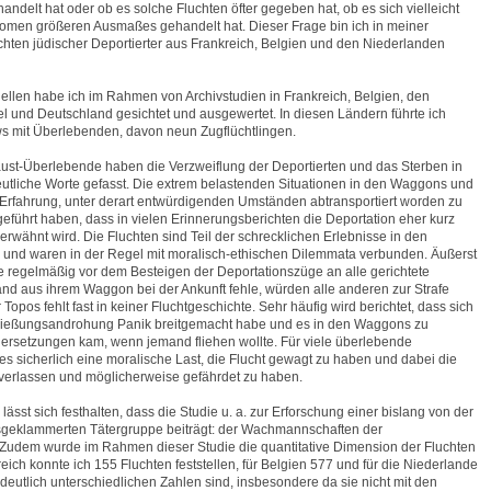
andelt hat oder ob es solche Fluchten öfter gegeben hat, ob es sich vielleicht
omen größeren Ausmaßes gehandelt hat. Dieser Frage bin ich in meiner
uchten jüdischer Deportierter aus Frankreich, Belgien und den Niederlanden
llen habe ich im Rahmen von Archivstudien in Frankreich, Belgien, den
el und Deutschland gesichtet und ausgewertet. In diesen Ländern führte ich
s mit Überlebenden, davon neun Zugflüchtlingen.
ust-Überlebende haben die Verzweiflung der Deportierten und das Sterben in
tliche Worte gefasst. Die extrem belastenden Situationen in den Waggons und
Erfahrung, unter derart entwürdigenden Umständen abtransportiert worden zu
eführt haben, dass in vielen Erinnerungsberichten die Deportation eher kurz
 erwähnt wird. Die Fluchten sind Teil der schrecklichen Erlebnisse in den
 und waren in der Regel mit moralisch-ethischen Dilemmata verbunden. Äußerst
e regelmäßig vor dem Besteigen der Deportationszüge an alle gerichtete
and aus ihrem Waggon bei der Ankunft fehle, würden alle anderen zur Strafe
Topos fehlt fast in keiner Fluchtgeschichte. Sehr häufig wird berichtet, dass sich
hießungsandrohung Panik breitgemacht habe und es in den Waggons zu
ersetzungen kam, wenn jemand fliehen wollte. Für viele überlebende
 es sicherlich eine moralische Last, die Flucht gewagt zu haben und dabei die
verlassen und möglicherweise gefährdet zu haben.
st sich festhalten, dass die Studie u. a. zur Erforschung einer bislang von der
sgeklammerten Tätergruppe beiträgt: der Wachmannschaften der
 Zudem wurde im Rahmen dieser Studie die quantitative Dimension der Fluchten
kreich konnte ich 155 Fluchten feststellen, für Belgien 577 und für die Niederlande
 deutlich unterschiedlichen Zahlen sind, insbesondere da sie nicht mit den