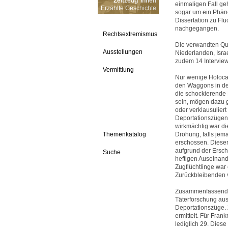
Zeitzeug*innen
einmaligen Fall geh
Erzählte Geschichte
sogar um ein Phän
Dissertation zu Fl
nachgegangen.
Rechtsextremismus
Die verwandten Que
Ausstellungen
Niederlanden, Isra
zudem 14 Interview
Vermittlung
Nur wenige Holoca
den Waggons in deu
die schockierende 
sein, mögen dazu g
oder verklausuliert
Deportationszügen
wirkmächtig war di
Themenkatalog
Drohung, falls jem
erschossen. Dieser 
aufgrund der Ersc
Suche
heftigen Auseinand
Zugflüchtlinge war
Zurückbleibenden 
Zusammenfassend läs
Täterforschung au
Deportationszüge.
ermittelt. Für Fran
lediglich 29. Diese