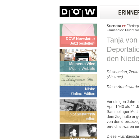
Startseite
>>
Förderp
Fransecky: Flucht vo
Tanja von
DÖW-Newsletter
Jetzt bestellen!
Deportati
den Niede
Memento Wien
Mobile Website
Dissertation, Zent
(Abstract)
Diese Arbeit wurde
Nisko
Online-Edition
Vor einigen Jahren
April 1943 als 11-J
Sammellager Meche
Spanienarchiv
dem Zug hatte er g
online
von den dreistöcki
erreichte, waren 
Diese Fluchtgeschi