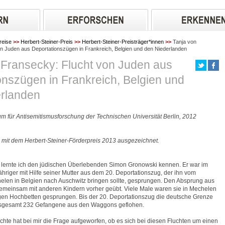
reise
>>
Herbert-Steiner-Preis
>>
Herbert-Steiner-Preisträger*innen
>>
Tanja von
n Juden aus Deportationszügen in Frankreich, Belgien und den Niederlanden
 Fransecky: Flucht von Juden aus
onszügen in Frankreich, Belgien und
rlanden
rum für Antisemitismusforschung der Technischen Universität Berlin, 2012
 mit dem Herbert-Steiner-Förderpreis 2013 ausgezeichnet.
 lernte ich den jüdischen Überlebenden Simon Gronowski kennen. Er war im
ähriger mit Hilfe seiner Mutter aus dem 20. Deportationszug, der ihn vom
len in Belgien nach Auschwitz bringen sollte, gesprungen. Den Absprung aus
emeinsam mit anderen Kindern vorher geübt. Viele Male waren sie in Mechelen
gen Hochbetten gesprungen. Bis der 20. Deportationszug die deutsche Grenze
insgesamt 232 Gefangene aus den Waggons geflohen.
chte hat bei mir die Frage aufgeworfen, ob es sich bei diesen Fluchten um einen