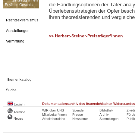
Zeitzeug*innen
die Handlungsoptionen der Täter anal
Erzählte Geschichte
Überlebensstrategien der Opfer beschri
ihren theoretisierenden und vergleich
Rechtsextremismus
Ausstellungen
<< Herbert-Steiner-Preisträger*innen
Vermittlung
Themenkatalog
Suche
Dokumentationsarchiv des österreichischen Widerstandes
English
WIR über UNS
Spenden
Bibliothek
Zivild
Termine
Mitarbeiter*innen
Presse
Archiv
Förde
Neues
Arbeitsbereiche
Newsletter
Sammlungen
Publi