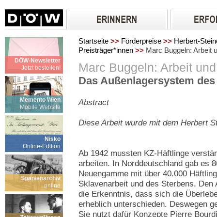
Startseite
>>
Förderpreise
>>
Herbert-Stein
Preisträger*innen
>>
Marc Buggeln: Arbeit 
DÖW-Newsletter
Marc Buggeln: Arbeit und
Jetzt bestellen!
Das Außenlagersystem de
Memento Wien
Abstract
Mobile Website
Diese Arbeit wurde mit dem Herbert S
Nisko
Online-Edition
Ab 1942 mussten KZ-Häftlinge verstärk
arbeiten. In Norddeutschland gab es 
Neuengamme mit über 40.000 Häftling
Spanienarchiv
Sklavenarbeit und des Sterbens. Den 
online
die Erkenntnis, dass sich die Überle
erheblich unterschieden. Deswegen geh
Sie nutzt dafür Konzepte Pierre Bour