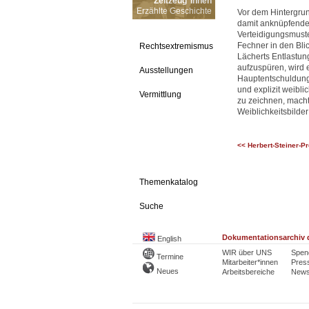
Zeitzeug*innen
Erzählte Geschichte
Vor dem Hintergrun
damit anknüpfende
Verteidigungsmuste
Fechner in den Bli
Rechtsextremismus
Lächerts Entlastun
aufzuspüren, wird 
Ausstellungen
Hauptentschuldungs
und explizit weibli
Vermittlung
zu zeichnen, macht
Weiblichkeitsbilder
<< Herbert-Steiner-Pr
Themenkatalog
Suche
Dokumentationsarchiv d
English
WIR über UNS
Spen
Termine
Mitarbeiter*innen
Pres
Neues
Arbeitsbereiche
Newsl