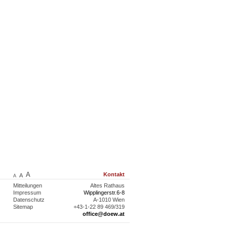
A
Kontakt
A
A
Mitteilungen
Altes Rathaus
Impressum
Wipplingerstr.6-8
Datenschutz
A-1010 Wien
Sitemap
+43-1-22 89 469/319
office@doew.at