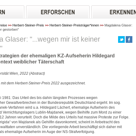
reise
>>
Herbert-Steiner-Preis
>>
Herbert-Steiner-Preisträger*innen
>>
Magdalena Glaser:
ner gestorben"
Glaser: "...wegen mir ist keiner
"
trategien der ehemaligen KZ-Aufseherin Hildegard
ntext weiblicher Täterschaft
rsität Wien, 2022 (Abstract)
 mit dem Herbert-Steiner-Preis 2022 ausgezeichnet.
ni 1981: Das Urteil des bis dahin längsten Prozesses wegen
scher Gewaltverbrechen in der Bundesrepublik Deutschland ergeht. Im sog.
nek-Verfahren wird u.a. Hildegard Lächert, ehemalige Aufseherin des
d Vernichtungslagers Lublin-Majdanek, wegen Beihilfe zum Mord zu einer
 12 Jahren verurteilt. Doch die Milde des Urteils hat massive Proteste zur Folge.
Brigida“ von Majdanek als Gehilfin davonkommt, scheint in Anbetracht des
alttaten unverständlich. Die vorliegende Arbeit beschäftigt sich daher mit
als ehemalige Aufseherin im Auge der NS-Strafverfolgung.