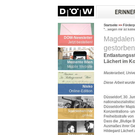
Startseite
>>
Förderp
"...wegen mir ist kei
Magdalena 
DÖW-Newsletter
Jetzt bestellen!
gestorben
Entlastungss
Lächert im Ko
Memento Wien
Mobile Website
Masterarbeit, Unive
Diese Arbeit wurde
Nisko
Online-Edition
Düsseldorf, 30. Ju
nationalsozialisti
Düsseldorfer Majda
Spanienarchiv
Konzentrations- un
online
Freiheitsstrafe von
Dass die „Blutige 
Ausmaßes ihrer Gew
Hildegard Lächert 