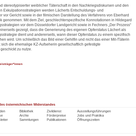
d stereotypisierter weiblicher Täterschaft in den Nachkriegsdiskursen und den
n Exkulpationsstrategien werden Lächerts Entschuldungs- und
r vor Gericht sowie in der filmischen Darstellung des Verfahrens von Eberhard
ck genommen. Mit dem Ziel, geschlechterspezifische Konnotationen in Hildegard
gsstrategien vor dem Düsseldorfer Landgericht sowie in Fechners „Der Prozess“
einerseits gezeigt, dass die Generierung des eigenen Opferstatus Lächert als
strategie dient und andererseits, wann dieser Opferstatus zu einem spezifisch
chen wird. Um schließlich das Bild einer Gehilfin und nicht das einer Mit-/Täterin
 sich die ehemalige KZ-Aufseherin gesellschaftlich gefestigte
 geschickt zu nutze.
eisträger*innen
es österreichischen Widerstandes
den
Bibliothek
Zivildienst
Ausstellungsführungen
se
Archiv
Förderpreise
Jobs und Praktika
etter
Sammlungen
Publikationen
Öffnungszeiten