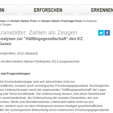
reise
>>
Herbert-Steiner-Preis
>>
Herbert-Steiner-Preisträger*innen
>>
Andreas
als Zeugen
ranebitter: Zahlen als Zeugen
Analysen zur "Häftlingsgesellschaft" des KZ
Gusen
rsität Wien, 2012 (Abstract)
 mit dem Herbert-Steiner-Förderpreis 2013 ausgezeichnet.
und Fragestellungen
che Konzentrationslager sind seit Jahrzehnten nicht nur
haftlicher, sondern auch soziologischer Forschungsgegenstand. SoziologInnen
hren Untersuchungen meist der sogenannten "Häftlingsgesellschaft" der Lager,
ng und Terror konstituierte. Die Untersuchung dessen, was diese Gesellschaft
 auseinandertrieb, die Untersuchung der sozialen Dynamiken, der sich
rmen, Werte und Verhaltensweisen, interessiert dabei nicht nur aus
en, sondern auch vor dem Hintergrund unseres heutigen gesellschaftlichen
Bei der soziologischen Betrachtung eines historischen Forschungsgegenstands