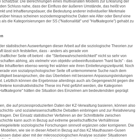
e schätzbar. Die Berechnungen eines multivariaten Modells zur Erklärung der
n den Schluss nahe, dass der Einfluss der äußeren Umstände, das heißt von
unkt und Inhaftierungsdauer, die Bedeutung anderer individueller Merkmale
arüber hinaus scheinen soziodemographische Daten wie Alter oder Beruf eine
als die Kategorisierungen der SS ("Nationalität" und "Haftkategorie") gehabt zu
en
er statistischen Auswertungen dieser Arbeit auf die soziologische Theorien zur
ft lässt sich feststellen, dass - anders als gerade von
aftlicher Seite oft betont - die "Sterbewahrscheinlichkeit" nicht so sehr von
schaften abhing, als vielmehr von objektiv unbeeinflussbaren "hard facts" - das
die Inhaftierten ebenso wenig frei wählen wie ihren Einlieferungszeitpunkt. Noch
gerade von sozialpsychologischer Seite oft unternommene Suche nach dem
ültigkeit beanspruchen, die das Überleben mit besseren Anpassungsleistungen
ht. Letztlich können die Ergebnisse allerdings auch als Gegengewicht gegen die
rtretene konstruktivistische These ins Feld geführt werden, die Kategorien
 "Haftkategorie" hätten die Situation des Einzelnen am bedeutendsten geprägt
sen, die auf prozessproduzierten Daten der KZ-Verwaltung basieren, können also
chichts- und sozialwissenschaftliche Debatten einbringen und zur Relativierung
ragen. Der Einsatz statistischer Verfahren an der Schnittstelle zwischen
chichte kann auch in Bezug auf extreme gesellschaftliche Verhältnisse
oriegeleitete soziologische Forschungen sinnvoll ergänzen oder korrigieren. Die
Modellen, wie sie in dieser Arbeit in Bezug auf das KZ Mauthausen-Gusen
üssen dabei aber mit der mikrosoziologischen Analyse sozialer Situationen