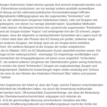
rtungen historischer Daten können gerade dort sinnvoll eingesetzt werden und
te Erkenntnisse produzieren, wo nur wenige andere qualitativ auswertbare
 In Bezug auf die nationalsozialistischen Konzentrationslager trifft dies
tigmatisierte Häftlingsgruppen wie die sogenannten "kriminellen" und
nge zu, die selbst kaum Zeugnisse hinterlassen haben, oder auf Gruppen wie
sgefangene, von denen nur wenige überlebt haben. Quantitative Methoden
rrektiv dienen. Als Beispiel können hier zunächst die sogenannten "Kriminellen"
ist als Gruppe brutaler "Kapos" und verlängerter Arm der SS erinnert, zeigen
rtungen, dass die allgemein zu beobachtenden Dynamiken des Lagers auch für
on ihnen starb über alle Phasen des KZ hinweg ein großer, zeitweise sogar
von anderen Gruppen, der belegt, dass sie als Gruppe keine kollektive
hren. Ein weiteres Beispiel ist die Gruppe der ersten sowjetischen
 die im Oktober 1941 ins KZ Mauthausen-Gusen deportiert worden waren. Die
nlage ist hier widersprüchlich - ehemalige SS-Angehörige rechtfertigten nach
sensterben der Kriegsgefangenen mit deren zuvor angeblich "schlechtem
", die äußerst seltenen Zeugnisse der Überlebenden geben wenig Aufschluss,
en wurden die (meist "kriminellen") Zeugen als unglaubwürdige Zeugen und
 abgestempelt. Statistische Auswertungen legen relativ eindeutig den Schluss
ier eine (in den Worten des Historikers Reinhard Otto) "aktive und passive
" betrieb.
chen Ergebnisse der Arbeit ist, dass die Frage, welche Faktoren entscheidenden
erblichkeit der Inhaftierten hatten, nur durch die Anwendung multivariater
tiert werden kann. Oft beobachtete Zusammenhänge, wie etwa die Bedeutung
r die Überlebenswahrscheinlichkeit, entpuppen sich mitunter als
. Erst die gleichzeitige Messung verschiedener Variablen wie Alter,
onalität, Inhaftierungszeitpunkt und Inhaftierungsdauer macht die Größe der