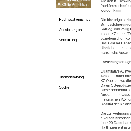
Zeitzeug*innen
wie den KZ schwing
Erzählte Geschichte
"herkömmlichen" u
werden kann.
Rechtsextremismus
Die bisherige sozi
Schlussfolgerungen
Sofsky), das völli
Ausstellungen
in den KZ einen "E
soziologischen Kon
Vermittlung
Basis dieser Debat
Überlebenden besch
statistische Auswe
Forschungsdesign
Quantitative Auswe
werden. Daher muss
Themenkatalog
KZ-Quellen, wo di
Daten SS-produzie
Suche
Diese problematisc
Aussagen bewusste 
historischen KZ-Fo
Realität der KZ abb
Die zur Verfügung 
diversen historisc
über 20 Datenbanke
Häftlingen enthalte