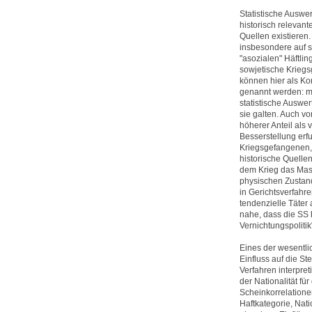
Statistische Auswe
historisch relevan
Quellen existieren.
insbesondere auf s
"asozialen" Häftli
sowjetische Krieg
können hier als Ko
genannt werden: me
statistische Auswe
sie galten. Auch v
höherer Anteil als 
Besserstellung erfu
Kriegsgefangenen,
historische Quelle
dem Krieg das Mas
physischen Zustand
in Gerichtsverfahr
tendenzielle Täter
nahe, dass die SS h
Vernichtungspolitik
Eines der wesentli
Einfluss auf die St
Verfahren interpre
der Nationalität fü
Scheinkorrelationen
Haftkategorie, Nati