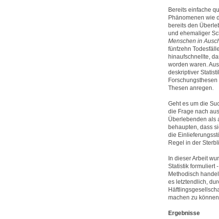
Bereits einfache qu
Phänomenen wie der
bereits den Überl
und ehemaliger Sch
Menschen in Ausch
fünfzehn Todesfäl
hinaufschnellte, 
worden waren. Aus
deskriptiver Statis
Forschungsthesen zu
Thesen anregen.
Geht es um die Suc
die Frage nach au
Überlebenden als au
behaupten, dass sic
die Einlieferungsst
Regel in der Sterbl
In dieser Arbeit w
Statistik formuliert
Methodisch handelt
es letztendlich, d
Häftlingsgesellsch
machen zu können
Ergebnisse