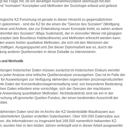
t die Frage mit, ob ein derartiger Ausnahmezustand überhaupt mit den
nd "normalen" Konzepten und Methoden der Soziologie erfasst und gefasst
ologische KZ-Forschung ist gerade in dieser Hinsicht zu gegensätzlichen
 gekommen - sind die KZ für die einen die "Grenze des Sozialen" (Wolfgang
g Neue und Andere, das zur Entwicklung neuer Konzepte treibt, so sahen andere
xtremfall des Sozialen" (Maja Suderland), der in sinnvoller Weise mit gängigen
zepten (wie Bourdieus Habitustheorie) und Methoden erforscht werden kann.
ten waren bisher qualitative Methoden, die sich mit den Memoiren der
äftigen. Ausgangspunkt und Ziel dieser Diplomarbeit war es, durch die
rtung anderer Quellensorten in diese Debatte zu intervenieren.
 und Methodik
rtungen historischer Daten müssen zunächst im historischen Diskurs verortet
 jeder Analyse eine kritische Quellenanalyse vorausgehen. Das ist im Falle der
e für Auswertungen zur Verfügung stehenden sogenannten prozessproduzierten
rte Daten der Konzentrationslagerverwaltung sind, von besonderer Bedeutung.
hen Daten erfordern eine vorsichtige, sich der Grenzen der machbaren
Anwendung quantitativer Methoden. Nichtsdestotrotz sind sie ein in der
rschung oft ignorierter Quellen-Fundus, der einen bestimmten Ausschnitt der
ildet.
stehenden Daten sind die im Archiv der KZ-Gedenkstätte Mauthausen aus
h überlieferten Quellen erstellten Datenbanken. Über 500.000 Datensätze aus
n, die Informationen zu insgesamt fast 168.000 namentlich bekannten KZ-
n, wurden hier in den letzten Jahren verknüpft und in dieser Arbeit ausgewertet.