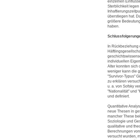
einzelnen Einflüss
Sterblichkeit lege
Inhaftierungszeitp
überstiegen hat. D
größere Bedeutung 
haben.
Schlussfolgerung
In Rückbeziehung d
Häftlingsgesellscha
geschichtswissensch
individuellen Eigen
Alter konnten sich 
weniger kann die 
"Survivor-Typus" G
zu erklären versuc
u. a. von Sofsky ve
"Nationalität" und
und definiert.
Quantitative Analy
neue Thesen in ges
mancher These beit
Soziologie und Ges
qualitative und the
Berechnungen von 
versucht wurden, m