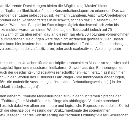
antifizierende Darstellungen bieten die Möglichkeit, "Muster" hinter
 "täglichen Sterblichkeit" in den Konzentrationslagern zu erkennen. Das war
ebenden der Lager selbst bewusst. Hermann Langbein, Auschwitz-Überlebender
reiber des SS-Standortarztes in Auschwitz, schrieb dazu in seinem Buch
witz
: "Wenn zum Beispiel im Stammlager täglich durchschnittlich zehn bis
le zu melden waren, an einem Wochentag die Todeszahl jedoch auf 75
dann war nicht zu übersehen, daß an diesem Tag etwa 60 Tötungen vorgenommen
 summarischen Meldungen wäre das nicht abzulesen gewesen". Der Einsatz
tiken kann hier insofern bereits die konfirmatorische Funktion erfüllen, bisherige
 bestätigen oder zu falsifizieren, oder auch explorativ zur Ableitung neuer
he nach den Ursachen für die deskriptiv beobachteten Muster, so stellt sich bald
ssagekräftigen und messbaren Indikatoren. Sowohl aus den Erinnerungen der
ch der geschichts- und sozialwissenschaftlichen Fachliteratur lässt sich hier
h - in den Worten des Historikers Falk Pingel - "die funktionalen Änderungen,
öße, die materielle Ausstattung, differenzierte Behandlungsweisen [...] in der
ichkeit nieder[schlagen]".
urden daher multivariate Modellierungen zur - in der nüchternen Sprache der
 - "Erklärung" der Mortalität der Häftlinge als abhängiger Variable berechnet.
 es sich dabei vor allem um lineare und logistische Regressionsmodelle. Ziel ist
urch die gleichzeitige Messung der Strukturmerkmale der sogenannten
aft Aussagen über die Konstituierung der "sozialen Ordnung" dieser Gesellschaft
.