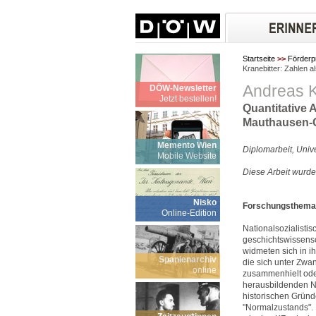
Startseite
>>
Förderp
Kranebitter: Zahlen 
Andreas K
DÖW-Newsletter
Jetzt bestellen!
Quantitative 
Mauthausen-
Memento Wien
Diplomarbeit, Unive
Mobile Website
Diese Arbeit wurde
Nisko
Forschungsthema 
Online-Edition
Nationalsozialistis
geschichtswissensc
widmeten sich in i
Spanienarchiv
die sich unter Zwa
online
zusammenhielt oder
herausbildenden No
historischen Gründ
"Normalzustands". 