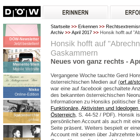
Startseite
>>
Erkennen
>>
Rechtsextremi
Archiv
>>
April 2017
>>
Honsik hofft auf "
DÖW-Newsletter
Honsik hofft auf "Abrech
Jetzt bestellen!
Gaskammern
Neues von ganz rechts - Apr
Memento Wien
Mobile Website
Vergangene Woche tauchte Gerd Honsi
österreichischen Medien auf (
orf.at/s
war eine auf
facebook
geschaltete Anz
Nisko
Online-Edition
des bekannten österreichischen Neona
Informationen zu Honsiks politischer 
Funktionäre, Aktivisten und Ideologen
Österreich
, S. 44-52 / PDF). Honsik i
Spanienarchiv
online
persönlichen Account als auch mit ein
Seite präsent. Weiters bespielt er ei
Account mit seinen über Jahrzehnte ko