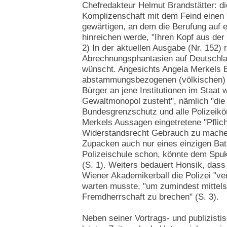
Chefredakteur Helmut Brandstätter: di
Komplizenschaft mit dem Feind einen 
gewärtigen, an dem die Berufung auf e
hinreichen werde, "Ihren Kopf aus der 
2) In der aktuellen Ausgabe (Nr. 152) 
Abrechnungsphantasien auf Deutschlan
wünscht. Angesichts Angela Merkels B
abstammungsbezogenen (völkischen) V
Bürger an jene Institutionen im Staat w
Gewaltmonopol zusteht", nämlich "die
Bundesgrenzschutz und alle Polizeikör
Merkels Aussagen eingetretene "Pflic
Widerstandsrecht Gebrauch zu machen
Zupacken auch nur eines einzigen Bata
Polizeischule schon, könnte dem Spuk 
(S. 1). Weiters bedauert Honsik, das
Wiener Akademikerball die Polizei "ve
warten musste, "um zumindest mittels 
Fremdherrschaft zu brechen" (S. 3).
Neben seiner Vortrags- und publizistis