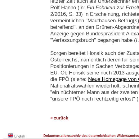
letzter Zeit auch als Unterzeichner ei
Rolf Hanno (in:
Ein Fähnlein zur Erhal
2/2016, S. 33) in Erscheinung, richtet
vermeintlichen "Mauthausen-Betrug(s)
betreffend", an den Grünen-Abgeordnet
Anzeige gegen Bundespräsident Alexan
"Verfassungsbruch" begangen habe (
Sorgen bereitet Honsik auch der Zustan
Österreichs, namentlich deren für sei
Positionierungen in Sachen Verbotsges
EU. Ob Honsik seine noch 2013 ausg
die FPÖ (siehe:
Neue Homepage von 
Nationalratswahlen wiederholt, schein
"ein nüchterner Mann aus der zweiten R
"unsere FPÖ noch rechtzeitig erlöst" (
« zurück
Dokumentationsarchiv des österreichischen Widerstandes
English