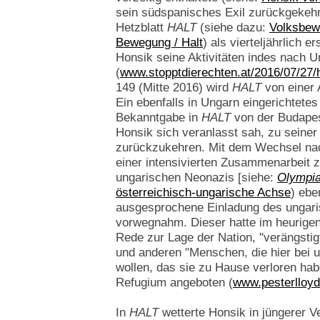
sein südspanisches Exil zurückgekehr
Hetzblatt
HALT
(siehe dazu:
Volksbew
Bewegung / Halt
) als vierteljährlich e
Honsik seine Aktivitäten indes nach U
(
www.stopptdierechten.at/2016/07/27/
149 (Mitte 2016) wird
HALT
von einer 
Ein ebenfalls in Ungarn eingerichtete
Bekanntgabe in
HALT
von der Budapes
Honsik sich veranlasst sah, zu seine
zurückzukehren. Mit dem Wechsel nac
einer intensivierten Zusammenarbeit 
ungarischen Neonazis [siehe:
Olympi
österreichisch-ungarische Achse
) ebe
ausgesprochene Einladung des ungari
vorwegnahm. Dieser hatte im heurigen 
Rede zur Lage der Nation, "verängstigt
und anderen "Menschen, die hier bei 
wollen, das sie zu Hause verloren habe
Refugium angeboten (
www.pesterlloyd
In
HALT
wetterte Honsik in jüngerer V