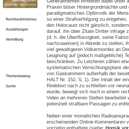
Zeitzeug*innen
Generalthemen firmieren dabei unter
Erzählte Geschichte
Praxen böser Hintergrundmächte und 
paradigmatisches Opfervolk der Mens
so einer Strafverfolgung zu entgehen,
Rechtsextremismus
den Holocaust nicht gänzlich, sonder
Ausstellungen
darauf, ihn über Zitate Dritter infrage 
(d. h. die Überflüssigkeit, seine Fakt
Vermittlung
nachzuweisen) in Abrede zu stellen, i
viel gewaltigeren Völkermordes an Deu
Leugnung auf (jedoch maßgebliche) Te
beschränken. Zu Letzteren zählen etw
systematischen Vernichtungsplans de
von Gaskammern außerhalb der besetz
Themenkatalog
HALT
Nr. 152, S. 1). Der Inhalt der 
Redetext nach zu schließen vor neon
Suche
wurde, bewegt sich noch in einem rec
Video an mehreren Stellen bearbeitet
potenziell strafbare Passagen zu entf
Neben einer monatlichen Radioanspra
erscheinenden Online-Kommentaren ver
vorzeitig enthaftete (siehe:
Honsik vor