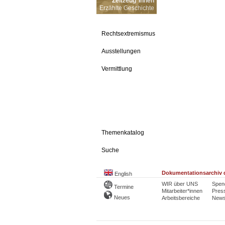
Zeitzeug*innen
Erzählte Geschichte
Rechtsextremismus
Ausstellungen
Vermittlung
Themenkatalog
Suche
Dokumentationsarchiv d
English
WIR über UNS
Spen
Termine
Mitarbeiter*innen
Pres
Neues
Arbeitsbereiche
Newsl