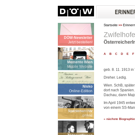
Startseite
>>
Erinner
Zwifelhofe
DÖW-Newsletter
ÖsterreicherI
Jetzt bestellen!
A
B
C
D
E
F
Memento Wien
Mobile Website
geb. 8. 11. 1913 in
Dreher. Ledig.
Wien. SchB, später
Nisko
dort nach Spanien. 
Online-Edition
Dachau, dann Majd
Im April 1945 entw
von einem SS-Man
Spanienarchiv
online
» nächste Biographie