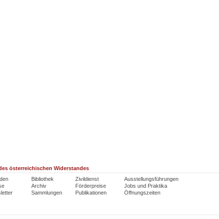
es österreichischen Widerstandes
den
Bibliothek
Zivildienst
Ausstellungsführungen
se
Archiv
Förderpreise
Jobs und Praktika
etter
Sammlungen
Publikationen
Öffnungszeiten