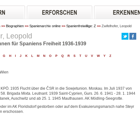
n
>>
Biographien
>>
Spanienarchiv online
>>
Spanienfreiwillige: Z
>>
Zwifelhofer, Leopold
r, Leopold
nnen für Spaniens Freiheit 1936-1939
G
H
I
J
K
L
M
N
O
P
Q
R
S
T
U
V
W
Y
Z
 Wien
 KPÖ. 1935 Flucht über die ČSR in die Sowjetunion. Moskau. Im Juli 1937 von
58. Brigada Mixta. Leutnant. 1939 Saint-Cyprien, Gurs. 26. 6. 1941 - 28. 1. 1944
anek, Auschwitz und ab 25. 1. 1945 Mauthausen. AK Mödling-Seegrotte.
eder im AK Floridsdorf gestorben oder auf dem Evakuierungsmarsch nahe Steyr
n erschossen.