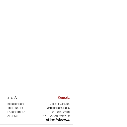
A
Kontakt
A
A
Mitteilungen
Altes Rathaus
Impressum
Wipplingerstr.6-8
Datenschutz
A-1010 Wien
Sitemap
+43-1-22 89 469/319
office@doew.at