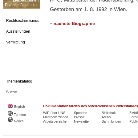
Zeitzeug*innen
Erzählte Geschichte
Gestorben am 1. 8. 1992 in Wien.
Rechtsextremismus
» nächste Biographie
Ausstellungen
Vermittlung
Themenkatalog
Suche
Dokumentationsarchiv des österreichischen Widerstandes
English
WIR über UNS
Spenden
Bibliothek
Zivild
Termine
Mitarbeiter*innen
Presse
Archiv
Förde
Neues
Arbeitsbereiche
Newsletter
Sammlungen
Publi