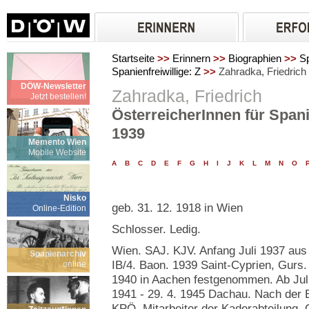
Startseite
>>
Erinnern
>>
Biographien
>>
Sp
Spanienfreiwillige: Z
>>
Zahradka, Friedrich
DÖW-Newsletter
Zahradka, Friedrich
Jetzt bestellen!
ÖsterreicherInnen für Spani
1939
Memento Wien
Mobile Website
A
B
C
D
E
F
G
H
I
J
K
L
M
N
O
Nisko
geb. 31. 12. 1918 in Wien
Online-Edition
Schlosser. Ledig.
Wien. SAJ. KJV. Anfang Juli 1937 aus
Spanienarchiv
IB/4. Baon. 1939 Saint-Cyprien, Gurs.
online
1940 in Aachen festgenommen. Ab Juli
1941 - 29. 4. 1945 Dachau. Nach der B
KPÖ, Mitarbeiter der Kaderabteilung. 