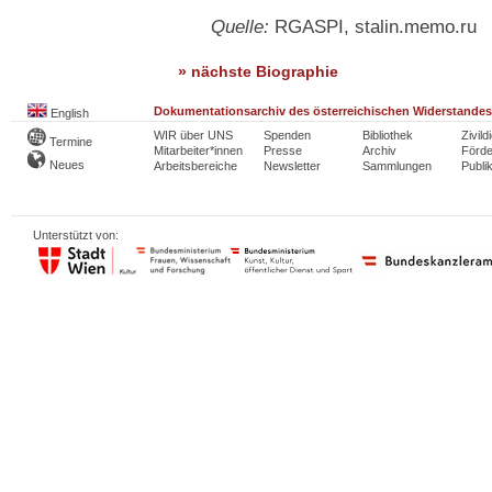
Quelle:
RGASPI, stalin.memo.ru
» nächste Biographie
Dokumentationsarchiv des österreichischen Widerstandes
English
WIR über UNS
Spenden
Bibliothek
Zivild
Termine
Mitarbeiter*innen
Presse
Archiv
Förde
Neues
Arbeitsbereiche
Newsletter
Sammlungen
Publi
Unterstützt von: