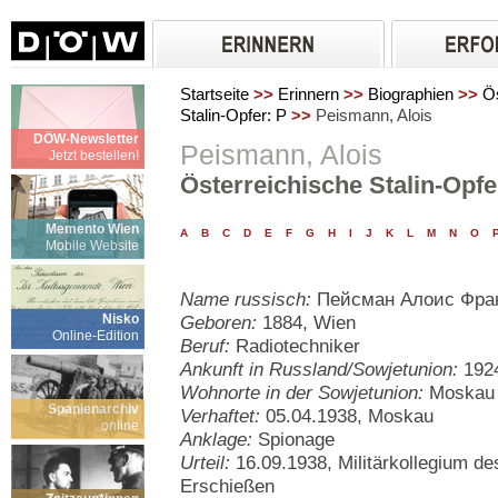
Startseite
>>
Erinnern
>>
Biographien
>>
Ös
Stalin-Opfer: P
>>
Peismann, Alois
DÖW-Newsletter
Peismann, Alois
Jetzt bestellen!
Österreichische Stalin-Opfe
Memento Wien
A
B
C
D
E
F
G
H
I
J
K
L
M
N
O
Mobile Website
Name russisch:
Пейсман Алоис Фра
Nisko
Geboren:
1884, Wien
Online-Edition
Beruf:
Radiotechniker
Ankunft in Russland/Sowjetunion:
192
Wohnorte in der Sowjetunion:
Moskau
Spanienarchiv
Verhaftet:
05.04.1938, Moskau
online
Anklage:
Spionage
Urteil:
16.09.1938, Militärkollegium de
Erschießen