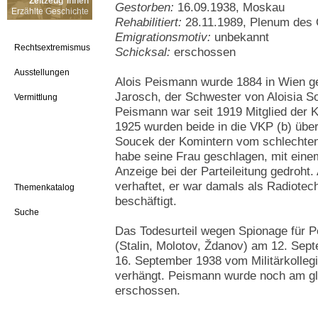
Zeitzeug*innen
Gestorben:
16.09.1938, Moskau
Erzählte Geschichte
Rehabilitiert:
28.11.1989, Plenum des 
Emigrationsmotiv:
unbekannt
Rechtsextremismus
Schicksal:
erschossen
Ausstellungen
Alois Peismann wurde 1884 in Wien g
Jarosch, der Schwester von Aloisia S
Vermittlung
Peismann war seit 1919 Mitglied der 
1925 wurden beide in die VKP (b) überf
Soucek der Komintern vom schlechten
habe seine Frau geschlagen, mit eine
Anzeige bei der Parteileitung gedroht
verhaftet, er war damals als Radiotec
Themenkatalog
beschäftigt.
Suche
Das Todesurteil wegen Spionage für 
(Stalin, Molotov, Ždanov) am 12. Se
16. September 1938 vom Militärkolleg
verhängt. Peismann wurde noch am gl
erschossen.