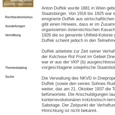
Zeitzeug*innen
Erzählte Geschichte
Anton Duffek wurde 1881 in Wien gebo
Staatsbürger. Von 1916 bis 1925 war 
Rechtsextremismus
emigrierte Duffek aus wirtschaftliche
gibt einen Hinweis, dass er im Zusam
Ausstellungen
organisierten österreichischen Kasac
1926 die so genannte Uhlfeld-Kolonie 
Vermittlung
Duffek scheint jedoch in den Teilnehme
Duffek arbeitete zur Zeit seiner Verhaft
der Kolchose
Rot Front
im Gebiet Dnep
war er aus der VKP (b) ausgeschlosse
vorgeschlagene sowjetische Staatsbür
Themenkatalog
Suche
Die Verwaltung des NKVD in Dnepropet
Duffek (sowie den seines Sohnes Rudo
weiter, das am 21. Oktober 1937 die T
befürwortete. Die Anschuldigungen laut
konterrevolutionären trotzkistisch-ter
Sabotage. Der Zeitpunkt der Verhaftun
Hinrichtung ist nicht bekannt.