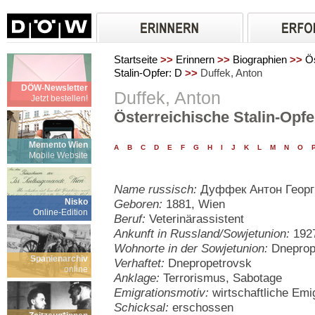
Startseite
>>
Erinnern
>>
Biographien
>>
Ös
Stalin-Opfer: D
>>
Duffek, Anton
DÖW-Newsletter
Duffek, Anton
Jetzt bestellen!
Österreichische Stalin-Opfe
Memento Wien
A
B
C
D
E
F
G
H
I
J
K
L
M
N
O
Mobile Website
Name russisch:
Дуффек Антон Георг
Nisko
Geboren:
1881, Wien
Online-Edition
Beruf:
Veterinärassistent
Ankunft in Russland/Sowjetunion:
192
Wohnorte in der Sowjetunion:
Dneprop
Spanienarchiv
Verhaftet:
Dnepropetrovsk
online
Anklage:
Terrorismus, Sabotage
Emigrationsmotiv:
wirtschaftliche Emi
Schicksal:
erschossen