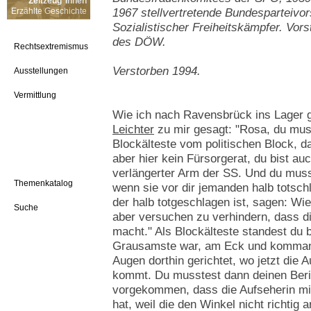
Zeitzeug*innen
Erzählte Geschichte
1967 stellvertretende Bundesparteivo
Sozialistischer Freiheitskämpfer. Vor
des DÖW.
Rechtsextremismus
Verstorben 1994.
Ausstellungen
Vermittlung
Wie ich nach Ravensbrück ins Lager 
Leichter
zu mir gesagt: "Rosa, du mus
Blockälteste vom politischen Block, da
aber hier kein Fürsorgerat, du bist auc
verlängerter Arm der SS. Und du mus
Themenkatalog
wenn sie vor dir jemanden halb totsc
der halb totgeschlagen ist, sagen: W
Suche
aber versuchen zu verhindern, dass d
macht." Als Blockälteste standest du 
Grausamste war, am Eck und kommandie
Augen dorthin gerichtet, wo jetzt die
kommt. Du musstest dann deinen Berich
vorgekommen, dass die Aufseherin mi
hat, weil die den Winkel nicht richtig