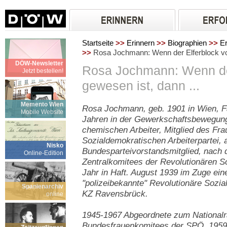
Startseite
>>
Erinnern
>>
Biographien
>>
Er
>>
Rosa Jochmann: Wenn der Elferblock voll
DÖW-Newsletter
Rosa Jochmann: Wenn der
Jetzt bestellen!
gewesen ist, dann ...
Memento Wien
Rosa Jochmann, geb. 1901 in Wien, Fa
Mobile Website
Jahren in der Gewerkschaftsbewegung 
chemischen Arbeiter, Mitglied des Fr
Sozialdemokratischen Arbeiterpartei, 
Nisko
Bundesparteivorstandsmitglied, nach 
Online-Edition
Zentralkomitees der Revolutionären So
Jahr in Haft. August 1939 im Zuge ein
"polizeibekannte" Revolutionäre Sozi
Spanienarchiv
KZ Ravensbrück.
online
1945-1967 Abgeordnete zum Nationalr
Bundesfrauenkomitees der SPÖ, 1959