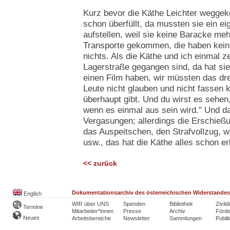
Kurz bevor die Käthe Leichter wegge
schon überfüllt, da mussten sie ein eig
aufstellen, weil sie keine Baracke me
Transporte gekommen, die haben kein
nichts. Als die Käthe und ich einmal z
Lagerstraße gegangen sind, da hat si
einen Film haben, wir müssten das dr
Leute nicht glauben und nicht fassen
überhaupt gibt. Und du wirst es sehen
wenn es einmal aus sein wird." Und d
Vergasungen; allerdings die Erschießu
das Auspeitschen, den Strafvollzug, w
usw., das hat die Käthe alles schon er
<< zurück
Dokumentationsarchiv des österreichischen Widerstandes
English
WIR über UNS
Spenden
Bibliothek
Zivild
Termine
Mitarbeiter*innen
Presse
Archiv
Förde
Neues
Arbeitsbereiche
Newsletter
Sammlungen
Publi