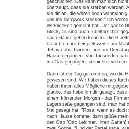
geschlichen. Das kann man sich nicht
überzeugt, dass sie sterben werden. A
sie dir an, die wären doch wahnsinnig,
uns ins Bergwerk stecken." Ich werde 
Wirklichkeit gemeint hat. Der ganze B
Block, es sind auch Bibelforscher geg
nach Hause gehen können. Die Bibelfor
brauchten nur beispielsweise am Mont
Jehova abschwören, und am Dienstag 
Hause gegangen. Von Tausenden haben
ins Gas gegangen, vernichtet worden. [
Dann ist der Tag gekommen, wo die H
gewesen sind. Wir haben dieses furch
haben ihnen alles Mögliche mitgegeben
glaube, das habe ich dir gesagt, dass 
einem klirrenden Morgen - das Firmame
Lagerstraße gegangen sind, man hat di
Mal gesagt hat: "Rosa, wenn es doch s
nach Hause komme, dann grüße meine 
den Otto [Otto Leichter, ihren Gatten] 
zwei Söhne. "Und der Partei sage, wü