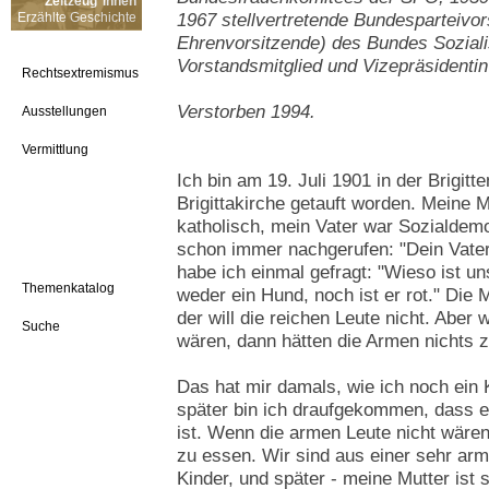
Zeitzeug*innen
Erzählte Geschichte
1967 stellvertretende Bundesparteivor
Ehrenvorsitzende) des Bundes Soziali
Vorstandsmitglied und Vizepräsident
Rechtsextremismus
Verstorben 1994.
Ausstellungen
Vermittlung
Ich bin am 19. Juli 1901 in der Brigitt
Brigittakirche getauft worden. Meine 
katholisch, mein Vater war Sozialdemo
schon immer nachgerufen: "Dein Vater 
habe ich einmal gefragt: "Wieso ist un
Themenkatalog
weder ein Hund, noch ist er rot." Die M
der will die reichen Leute nicht. Aber 
Suche
wären, dann hätten die Armen nichts 
Das hat mir damals, wie ich noch ein 
später bin ich draufgekommen, dass es
ist. Wenn die armen Leute nicht wären
zu essen. Wir sind aus einer sehr ar
Kinder, und später - meine Mutter ist