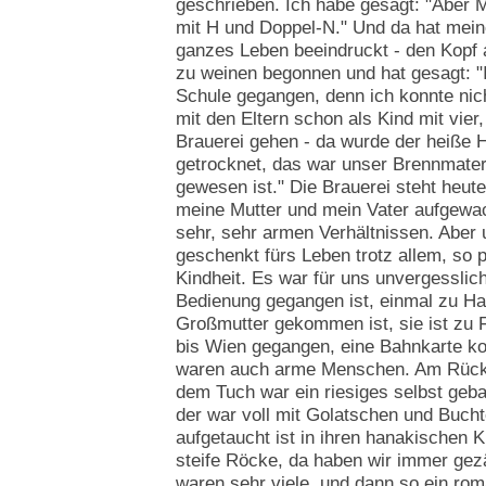
geschrieben. Ich habe gesagt: "Aber M
mit H und Doppel-N." Und da hat meine
ganzes Leben beeindruckt - den Kopf au
zu weinen begonnen und hat gesagt: "
Schule gegangen, denn ich konnte nic
mit den Eltern schon als Kind mit vier
Brauerei gehen - da wurde der heiße 
getrocknet, das war unser Brennmateri
gewesen ist." Die Brauerei steht heu
meine Mutter und mein Vater aufgewa
sehr, sehr armen Verhältnissen. Aber
geschenkt fürs Leben trotz allem, so p
Kindheit. Es war für uns unvergesslich
Bedienung gegangen ist, einmal zu Ha
Großmutter gekommen ist, sie ist zu
bis Wien gegangen, eine Bahnkarte kon
waren auch arme Menschen. Am Rücken
dem Tuch war ein riesiges selbst geb
der war voll mit Golatschen und Buch
aufgetaucht ist in ihren hanakischen K
steife Röcke, da haben wir immer gezä
waren sehr viele, und dann so ein rom