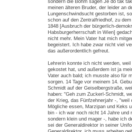
sondern die Böhm sagen Je do tak tak 
meinen älteren Bruder, der leider an d
Lungenschwindsucht gestorben ist, 
schon auf den Zentralfriedhof, zu de
1848 [Ausbruch der bürgerlich-demokr
Habsburgerherrschaft in Wien] gedach
nicht mehr. Mein Vater hat mich mitg
begeistert. Ich habe zwar nicht viel v
das außerordentlich gefreut.
Lehrerin konnte ich nicht werden, wei
gekostet hat, und außerdem ist ja me
Vater auch bald; ich musste also für
sorgen. 14 Tage vor meinem 14. Gebur
Schmidt auf der Geiselbergstraße, we
haben: "Geh zum Zuckerl-Schmidt, weil
der Krieg, das Fünfzehnerjahr -, "weil
Mögliche essen, Marzipan und Keks un
bin - ich war noch nicht 14 Jahre und n
sondern klein und mager -, habe ich de
sei der Generaldirektor in seiner Uni
Generaldirektor, ich muss arbeiten geh