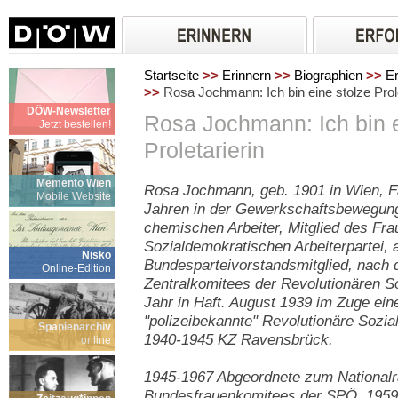
Startseite
>>
Erinnern
>>
Biographien
>>
Er
>>
Rosa Jochmann: Ich bin eine stolze Prole
DÖW-Newsletter
Rosa Jochmann: Ich bin e
Jetzt bestellen!
Proletarierin
Memento Wien
Rosa Jochmann, geb. 1901 in Wien, Fa
Mobile Website
Jahren in der Gewerkschaftsbewegung 
chemischen Arbeiter, Mitglied des Fr
Sozialdemokratischen Arbeiterpartei, 
Nisko
Bundesparteivorstandsmitglied, nach 
Online-Edition
Zentralkomitees der Revolutionären So
Jahr in Haft. August 1939 im Zuge ein
"polizeibekannte" Revolutionäre Sozia
Spanienarchiv
1940-1945 KZ Ravensbrück.
online
1945-1967 Abgeordnete zum Nationalr
Bundesfrauenkomitees der SPÖ, 1959