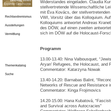
Zeitzeug*innen
Widerstandes eingeladen. Claudia Kure
Erzählte Geschichte
stellvertretende Wissenschaftliche L
mit Éva Kovács, der stellvertretenden
Rechtsextremismus
VWI, Vorsitz über das Kolloquium. Auf
Kolloquiums antwortet Andreas Kranebi
Ausstellungen
des DÖW, auf einen zweiten antwortet
sich im DÖW auf die Holocaust-Forsch
Vermittlung
Programm
13.00-13.40: Nina Valbousquet, “Jewi
Aryan’ Refugees, the Holocaust, and P
Themenkatalog
Commentator: Katarzyna Nowak
Suche
13.40-14.20: Barnabas Balint, “Reconc
Networks of Rescue and Resistance i
Commentator: Kinga Frojimovics
14.20-15.00: Hana Kubatová, “Fascis
and Survival across Autocracies”