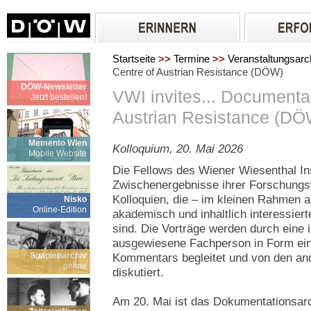
Startseite
>>
Termine
>>
Veranstaltungsarc
Centre of Austrian Resistance (DÖW)
DÖW-Newsletter
VWI invites... Documenta
Jetzt bestellen!
Austrian Resistance (DÖ
Memento Wien
Kolloquium, 20. Mai 2026
Mobile Website
Die Fellows des Wiener Wiesenthal Ins
Zwischenergebnisse ihrer Forschung
Kolloquien, die – im kleinen Rahmen a
Nisko
Online-Edition
akademisch und inhaltlich interessiert
sind. Die Vorträge werden durch eine
ausgewiesene Fachperson in Form ei
Spanienarchiv
Kommentars begleitet und von den an
online
diskutiert.
Am 20. Mai ist das Dokumentationsarc