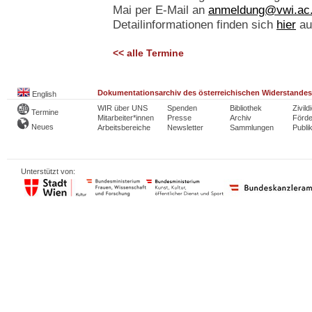
Mai per E-Mail an
anmeldung@vwi.ac.
Detailinformationen finden sich
hier
au
<< alle Termine
Dokumentationsarchiv des österreichischen Widerstandes
English
WIR über UNS
Spenden
Bibliothek
Zivild
Termine
Mitarbeiter*innen
Presse
Archiv
Förde
Neues
Arbeitsbereiche
Newsletter
Sammlungen
Publi
Unterstützt von: