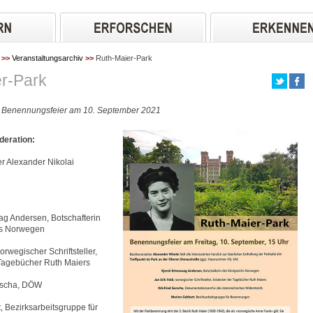
>>
Veranstaltungsarchiv
>>
Ruth-Maier-Park
r-Park
 Benennungsfeier am 10. September 2021
eration:
r Alexander Nikolai
aag Andersen, Botschafterin
hs Norwegen
orwegischer Schriftsteller,
Tagebücher Ruth Maiers
rscha, DÖW
 Bezirksarbeitsgruppe für