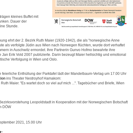
ägen kleines Buffet mit
änken. Dauer der
eine Stunde.
ung ehrt der 2. Bezirk Ruth Maier (1920-1942), die als "norwegische Anne
sste als verfolgte Jüdin aus Wien nach Norwegen flüchten, wurde dort verhaftet
mern in Auschwitz ermordet. Ihre Partnerin Gunvo Hofmo bewahrte ihre
 Jan Erik Vold 2007 publizierte. Darin bezeugt Maier hellsichtig und emotional
stische Verfolgung in Wien und Oslo.
e feierliche Enthüllung der Parktafel lädt der Mandelbaum-Verlag um 17.00 Uhr
ion
ins Theater Nestroyhof Hamakom:
: Ruth Maier. "Es wartet doch so viel auf mich ...". Tagebücher und Briefe, Wien
 Bezirksvorstehung Leopoldstadt in Kooperation mit der Norwegischen Botschaft
em DÖW
September 2021, 15.00 Uhr
t: