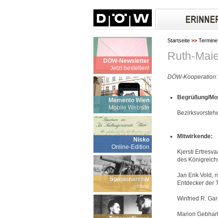
Startseite
>>
Termine
Ruth-Maie
DÖW-Newsletter
Jetzt bestellen!
DÖW-Kooperation:
Begrüßung/Mod
Memento Wien
Mobile Website
Bezirksvorstehe
Mitwirkende:
Nisko
Online-Edition
Kjersti Ertresv
des Königreic
Jan Erik Vold, n
Spanienarchiv
Entdecker der 
online
Winfried R. Ga
Marion Gebhart,