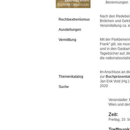
Zeitzeug*innen
Benennungen
Erzählte Geschichte
Nach den Redebeitr
Rechtsextremismus
Brötchen und Getr
Veranstaltung ca. 
Ausstellungen
Mit der Parkbenenn
Vermittlung
Frank" gilt. sie mu
und in den Gaskam
Tagebücher auf, die
die nationalsoziali
Im Anschluss an di
Themenkatalog
zur
Buchpräsentat
Jan Erik Vold (Hg.)
2020
Suche
Veranstalter:
Wien und d
Zeit:
Freitag, 10. 
Treffpunk