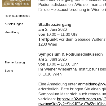
Zeitzeug*innen
Erzählte Geschichte
Podiumsdiskussion „Wie soll man an 
für die Holocaustforschung in Wien eri
Rechtsextremismus
Stadtspaziergang
Ausstellungen
am
2. Juni 2026
Vermittlung
von
10.00 – 11.30 Uhr
Treffpunkt
vor dem Gebäude Wallenst
1200 Wien
Symposium & Podiumsdiskussion
am
2. Juni 2026
Themenkatalog
von
13.00 – 17.00 Uhr
im
Wiener Wiesenthal Institut für Ho
Suche
3, 1010 Wien
Eine Anmeldung unter
anmeldung@vwi
erforderlich. Bitte bringen Sie einen g
Symposium lässt sich auch remote un
verfolgen:
https://us02web.zoom.us/j
pwd=m9kbRy2cSbKJFfwuTWZnHObcq