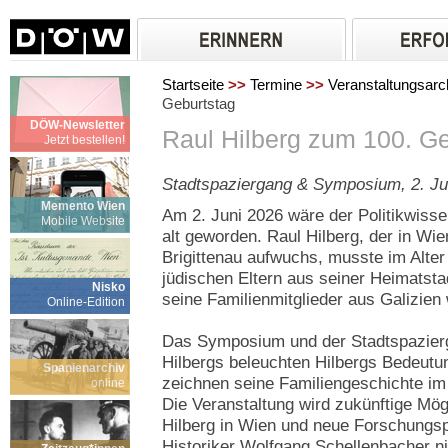
Startseite
>>
Termine
>>
Veranstaltungsarc
Geburtstag
DÖW-Newsletter
Raul Hilberg zum 100. Ge
Jetzt bestellen!
Stadtspaziergang & Symposium, 2. Ju
Memento Wien
Am 2. Juni 2026 wäre der Politikwisse
Mobile Website
alt geworden. Raul Hilberg, der in Wi
Brigittenau aufwuchs, musste im Alter
jüdischen Eltern aus seiner Heimatstad
Nisko
seine Familienmitglieder aus Galizie
Online-Edition
Das Symposium und der Stadtspazier
Hilbergs beleuchten Hilbergs Bedeutu
Spanienarchiv
zeichnen seine Familiengeschichte im 
online
Die Veranstaltung wird zukünftige Mög
Hilberg in Wien und neue Forschungs
Historiker Wolfgang Schellenbacher 