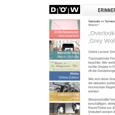
Startseite
>>
Termine
Wolves‘“
„Overlook
DÖW-Newsletter
Jetzt bestellen!
‚Grey Wol
Online Lecture Seri
Memento Wien
Mobile Website
Transnationale Fo
beachtet. Wer weiß
rechte Gruppe in D
oft die Darstellun
Nisko
Online-Edition
Wie sich diese Gru
die aktuellen poli
Hochschule Regens
werden.
Spanienarchiv
online
Wissenschafter*inn
beschäftigen, stel
Raum/Türkei vor. B
Diskutiert werden 