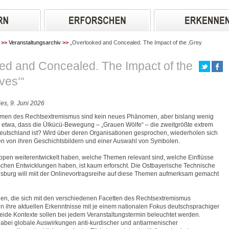
>>
Veranstaltungsarchiv
>>
„Overlooked and Concealed. The Impact of the ‚Grey
ed and Concealed. The Impact of the
ves‘“
es, 9. Juni 2026
rmen des Rechtsextremismus sind kein neues Phänomen, aber bislang wenig
 etwa, dass die Ülkücü-Bewegung – „Grauen Wölfe“ – die zweitgrößte extrem
eutschland ist? Wird über deren Organisationen gesprochen, wiederholen sich
gen von ihren Geschichtsbildern und einer Auswahl von Symbolen.
ppen weiterentwickelt haben, welche Themen relevant sind, welche Einflüsse
tischen Entwicklungen haben, ist kaum erforscht. Die Ostbayerische Technische
burg will miit der Onlinevortragsreihe auf diese Themen aufmerksam gemacht
en, die sich mit den verschiedenen Facetten des Rechtsextremismus
len ihre aktuellen Erkenntnisse mit je einem nationalen Fokus deutschsprachiger
eide Kontexte sollen bei jedem Veranstaltungstermin beleuchtet werden.
dabei globale Auswirkungen anti-kurdischer und antiarmenischer