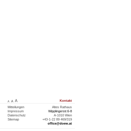
A
Kontakt
A
A
Mitteilungen
Altes Rathaus
Impressum
Wipplingerstr.6-8
Datenschutz
A-1010 Wien
Sitemap
+43-1-22 89 469/319
office@doew.at