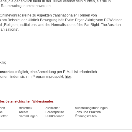
, die gedanklich mehr in der Türkei verortet sein dürften, als sie in
n Raum wahrgenommen werden.
nlinevortragsreihe zu Aspekten transnationaler Formen von
 am Beispiel der Ülkücü-Bewegung hält Evrim Erşan Akkılıç vom DÖW einen
l „Religion, Institutions, and the Normalisation of the Far Right: The Austrian
anisations“.
ılıç
ostenlos
möglich, eine Anmeldung per E-Mail ist erforderlich.
ionen finden sich im Programmprospekt,
hier
.
es österreichischen Widerstandes
den
Bibliothek
Zivildienst
Ausstellungsführungen
se
Archiv
Förderpreise
Jobs und Praktika
etter
Sammlungen
Publikationen
Öffnungszeiten