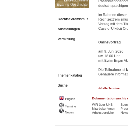
Zeitzeug*innen
Rassismenphänomene
Erzählte Geschichte
deutschsprachige
Im Rahmen dieser O
Rechtsextremismus
Rechtsextremismus
Vortrag mit dem Tite
Case of Ülkücü Org
Ausstellungen
Vermittlung
Onlinevortrag
am
9. Juni 2026
um
18.00 Uhr
mit
Evrim Erşan Akk
Die Teilnahme ist
k
Genauere Informat
Themenkatalog
Suche
<< alle Termine
Dokumentationsarchiv d
English
WIR über UNS
Spen
Termine
Mitarbeiter*innen
Pres
Neues
Arbeitsbereiche
Newsl