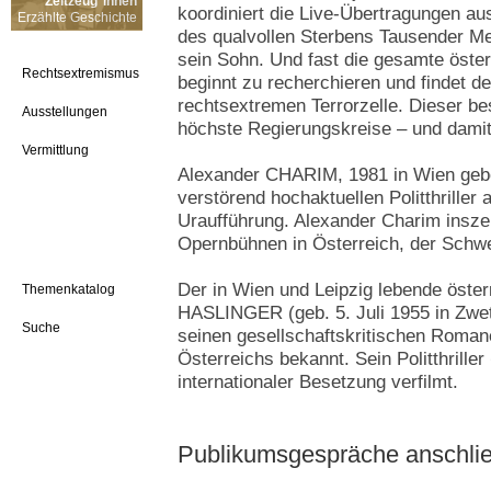
Zeitzeug*innen
koordiniert die Live-Übertragungen au
Erzählte Geschichte
des qualvollen Sterbens Tausender Me
sein Sohn. Und fast die gesamte öste
Rechtsextremismus
beginnt zu recherchieren und findet d
rechtsextremen Terrorzelle. Dieser bes
Ausstellungen
höchste Regierungskreise – und damit
Vermittlung
Alexander CHARIM, 1981 in Wien gebo
verstörend hochaktuellen Politthriller
Uraufführung. Alexander Charim insze
Opernbühnen in Österreich, der Schw
Der in Wien und Leipzig lebende österr
Themenkatalog
HASLINGER (geb. 5. Juli 1955 in Zwettl
Suche
seinen gesellschaftskritischen Roman
Österreichs bekannt. Sein Politthriller
internationaler Besetzung verfilmt.
Publikumsgespräche anschlie