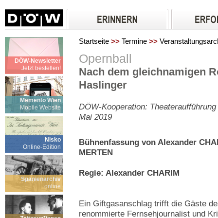
Startseite
>>
Termine
>>
Veranstaltungsarc
Opernball
DÖW-Newsletter
Jetzt bestellen!
Nach dem gleichnamigen R
Haslinger
Memento Wien
DÖW-Kooperation: Theateraufführung 
Mobile Website
Mai 2019
Nisko
Bühnenfassung von Alexander CHA
Online-Edition
MERTEN
Regie: Alexander CHARIM
Spanienarchiv
online
Ein Giftgasanschlag trifft die Gäste 
renommierte Fernsehjournalist und Kri