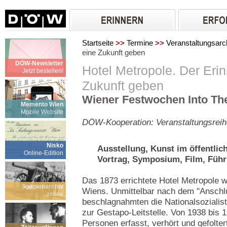
Startseite
>>
Termine
>>
Veranstaltungsarc
eine Zukunft geben
DÖW-Newsletter
Hotel Metropole. Der Eri
Jetzt bestellen!
Zukunft geben
Wiener Festwochen Into The
Memento Wien
Mobile Website
DÖW-Kooperation: Veranstaltungsreihe
Nisko
Ausstellung, Kunst im öffentli
Online-Edition
Vortrag, Symposium, Film, Füh
Das 1873 errichtete Hotel Metropole 
Spanienarchiv
Wiens. Unmittelbar nach dem "Anschl
online
beschlagnahmten die Nationalsoziali
zur Gestapo-Leitstelle. Von 1938 bis
Personen erfasst, verhört und gefolter