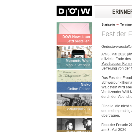
Startseite
>>
Termine
Fest der 
DÖW-Newsletter
Jetzt bestellen!
Gedenkveranstaltu
Am 8. Mai 2026 jä
offizielle Ende de
Memento Wien
Mauthausen Komite
Mobile Website
Befreiung von der 
Das Fest der Freud
Schwerpunktthema 2
Nisko
Waldstein wird eb
Online-Edition
Vorsitzender Willi 
durch den Abend, d
Für alle, die nicht
Spanienarchiv
und mehrsprachig
online
übertragen.
Fest der Freude 2
am
8. Mai 2026