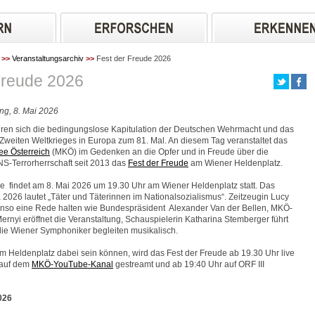
>>
Veranstaltungsarchiv
>>
Fest der Freude 2026
Freude 2026
ng, 8. Mai 2026
hren sich die bedingungslose Kapitulation der Deutschen Wehrmacht und das
s Zweiten Weltkrieges in Europa zum 81. Mal. An diesem Tag veranstaltet das
e Österreich
(MKÖ) im Gedenken an die Opfer und in Freude über die
NS-Terrorherrschaft seit 2013 das
Fest der Freude
am Wiener Heldenplatz.
e findet am 8. Mai 2026 um 19.30 Uhr am Wiener Heldenplatz statt. Das
026 lautet „Täter und Täterinnen im Nationalsozialismus“. Zeitzeugin Lucy
enso eine Rede halten wie Bundespräsident Alexander Van der Bellen, MKÖ-
Mernyi eröffnet die Veranstaltung, Schauspielerin Katharina Stemberger führt
ie Wiener Symphoniker begleiten musikalisch.
 am Heldenplatz dabei sein können, wird das Fest der Freude ab 19.30 Uhr live
 auf dem
MKÖ-YouTube-Kanal
gestreamt und ab 19:40 Uhr auf ORF III
026