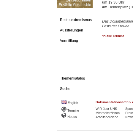
Zeitzeug*innen
um
19.30 Uhr
Erzählte Geschichte
am
Heldenplatz (1
Rechtsextremismus
Das Dokumentations
Fests der Freude.
Ausstellungen
<< alle Termine
Vermittlung
Themenkatalog
Suche
Dokumentationsarchiv d
English
WIR über UNS
Spen
Termine
Mitarbeiter*innen
Pres
Neues
Arbeitsbereiche
Newsl