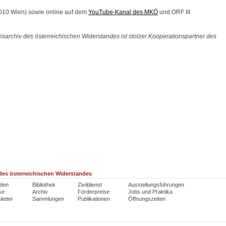
010 Wien) sowie online auf dem
YouTube-Kanal des MKÖ
und ORF III
archiv des österreichischen Widerstandes ist stolzer Kooperationspartner des
es österreichischen Widerstandes
den
Bibliothek
Zivildienst
Ausstellungsführungen
se
Archiv
Förderpreise
Jobs und Praktika
etter
Sammlungen
Publikationen
Öffnungszeiten