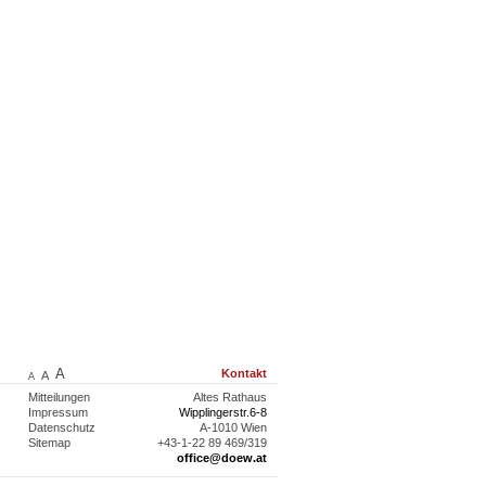
A
Kontakt
A
A
Mitteilungen
Altes Rathaus
Impressum
Wipplingerstr.6-8
Datenschutz
A-1010 Wien
Sitemap
+43-1-22 89 469/319
office@doew.at