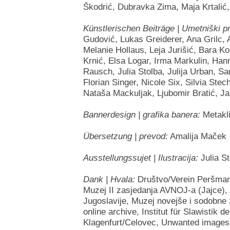
Škodrić, Dubravka Zima, Maja Krtalić,
Künstlerischen Beiträge | Umetniški pr
Gudović, Lukas Greiderer, Ana Grilc, 
Melanie Hollaus, Leja Jurišić, Bara K
Krnić, Elsa Logar, Irma Markulin, Han
Rausch, Julia Stolba, Julija Urban, S
Florian Singer, Nicole Six, Silvia Ste
Nataša Mackuljak, Ljubomir Bratić, J
Bannerdesign | grafika banera:
Metakli
Übersetzung | prevod:
Amalija Maček
Ausstellungssujet | Ilustracija:
Julia St
Dank | Hvala:
Društvo/Verein Peršma
Muzej II zasjedanja AVNOJ-a (Jajce), 
Jugoslavije, Muzej novejše i sodobne
online archive, Institut für Slawistik d
Klagenfurt/Celovec, Unwanted images