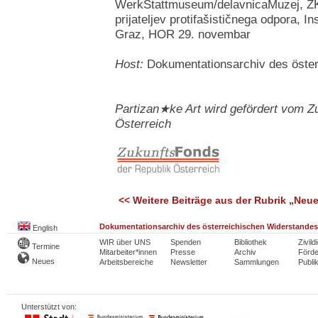
WerkStattmuseum/delavnicaMuzej, ZKP
prijateljev protifašističnega odpora, Ins
Graz, HOR 29. novembar
Host:
Dokumentationsarchiv des öster
Partizan★ke Art wird gefördert vom Z
Österreich
<< Weitere Beiträge aus der Rubrik „Neu
Dokumentationsarchiv des österreichischen Widerstandes
English
WIR über UNS
Spenden
Bibliothek
Zivild
Termine
Mitarbeiter*innen
Presse
Archiv
Förde
Neues
Arbeitsbereiche
Newsletter
Sammlungen
Publi
Unterstützt von: