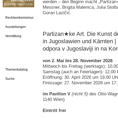
Zeitzeug*innen
werden – den Beginn macht „Partizan★
Erzählte Geschichte
Messner, Brigita Malenica, Julia Stol
Goran Lazičić.
Rechtsextremismus
Ausstellungen
Partizan★ke Art. Die Kunst d
Vermittlung
in Jugoslawien und Kärnten 
odpora v Jugoslaviji in na K
von 2. Mai bis 28. November 2026
Mittwoch bis Freitag (werktags): 10.0
Themenkatalog
Samstag (auch an Feiertagen): 12.00 
Eröffnung: 30. April 2026 um 19.00 Uh
Suche
Finissage: 27. November 2026 um 17.
im Pavillon V
(nicht 5)
des Otto-Wagn
1140 Wien)
Eintritt frei