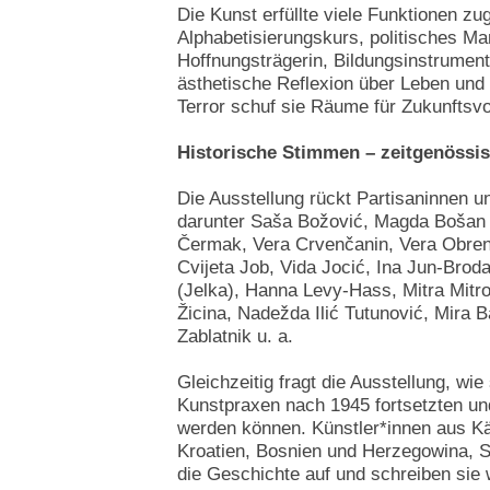
Die Kunst erfüllte viele Funktionen zu
Alphabetisierungskurs, politisches Man
Hoffnungsträgerin, Bildungsinstrument
ästhetische Reflexion über Leben und
Terror schuf sie Räume für Zukunftsvo
Historische Stimmen – zeitgenössi
Die Ausstellung rückt Partisaninnen un
darunter Saša Božović, Magda Bošan 
Čermak, Vera Crvenčanin, Vera Obreno
Cvijeta Job, Vida Jocić, Ina Jun-Brod
(Jelka), Hanna Levy-Hass, Mitra Mitrov
Žicina, Nadežda Ilić Tutunović, Mira 
Zablatnik u. a.
Gleichzeitig fragt die Ausstellung, wi
Kunstpraxen nach 1945 fortsetzten un
werden können. Künstler*innen aus K
Kroatien, Bosnien und Herzegowina, S
die Geschichte auf und schreiben sie w