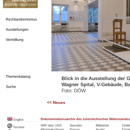
Zeitzeug*innen
Erzählte Geschichte
Rechtsextremismus
Ausstellungen
Vermittlung
Themenkatalog
Blick in die Ausstellung der 
Wagner Spital, V-Gebäude, B
Suche
Foto: DÖW
<< Neues
Dokumentationsarchiv des österreichischen Widerstandes
English
WIR über UNS
Spenden
Bibliothek
Zivild
Termine
Mitarbeiter*innen
Presse
Archiv
Förde