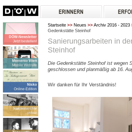
Startseite
>>
Neues
>>
Archiv 2016 - 2023
Gedenkstätte Steinhof
DÖW-Newsletter
Sanierungsarbeiten in de
Jetzt bestellen!
Steinhof
Memento Wien
Die Gedenkstätte Steinhof ist wegen S
Mobile Website
geschlossen und planmäßig ab 16. Aug
Wir danken für Ihr Verständnis!
Nisko
Online-Edition
Spanienarchiv
online