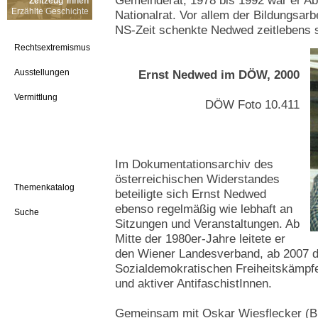
Gemeinderat, 1978 bis 1992 war er Ab
Zeitzeug*innen
Erzählte Geschichte
Nationalrat. Vor allem der Bildungsarb
NS-Zeit schenkte Nedwed zeitlebens 
Rechtsextremismus
Ausstellungen
Ernst Nedwed im DÖW, 2000
Vermittlung
DÖW Foto 10.411
Im Dokumentationsarchiv des
österreichischen Widerstandes
Themenkatalog
beteiligte sich Ernst Nedwed
ebenso regelmäßig wie lebhaft an
Suche
Sitzungen und Veranstaltungen. Ab
Mitte der 1980er-Jahre leitete er
den Wiener Landesverband, ab 2007 
Sozialdemokratischen Freiheitskämpf
und aktiver AntifaschistInnen.
Gemeinsam mit Oskar Wiesflecker (B