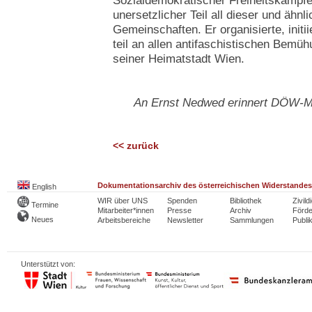
Sozialdemokratischer Freiheitskämpfer
unersetzlicher Teil all dieser und ähnli
Gemeinschaften. Er organisierte, initi
teil an allen antifaschistischen Bemü
seiner Heimatstadt Wien.
An Ernst Nedwed erinnert DÖW-Mita
<< zurück
Dokumentationsarchiv des österreichischen Widerstandes
English
WIR über UNS
Spenden
Bibliothek
Zivild
Termine
Mitarbeiter*innen
Presse
Archiv
Förde
Neues
Arbeitsbereiche
Newsletter
Sammlungen
Publi
Unterstützt von: