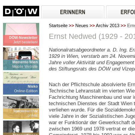
Startseite
>>
Neues
>>
Archiv 2013
>>
Erns
Ernst Nedwed (1929 - 20
DÖW-Newsletter
Jetzt bestellen!
Nationalratsabgeordneter a. D. Ing. 
1929 in Wien, verstarb am 24. Novem
Jahre voller Aktivität und Engagement 
Memento Wien
Mobile Website
des Stiftungsrats des DÖW und Vizep
Nach der Pflichtschule absolvierte E
Nisko
Technische Lehranstalt im vierten Wi
Online-Edition
Fachrichtung Maschinenbau und war i
technischen Dienstes der Stadt Wien tä
verliehen wurde. Für die Sozialdemok
Spanienarchiv
online
viele Jahre in der Sozialistischen Jug
war er Funktionär der Gewerkschaft 
zwischen 1969 und 1978 vertrat er d