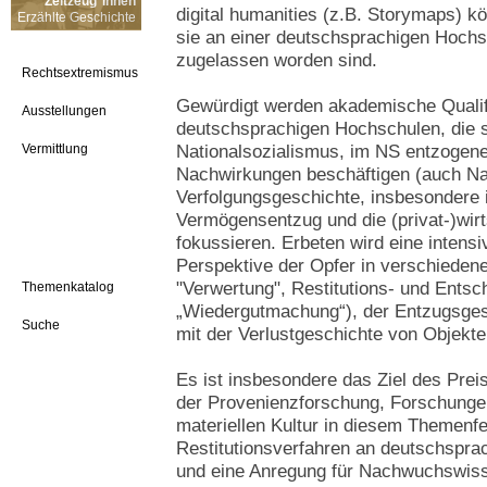
Zeitzeug*innen
digital humanities (z.B. Storymaps) k
Erzählte Geschichte
sie an einer deutschsprachigen Hochs
zugelassen worden sind.
Rechtsextremismus
Gewürdigt werden akademische Qualifi
Ausstellungen
deutschsprachigen Hochschulen, die s
Vermittlung
Nationalsozialismus, im NS entzogen
Nachwirkungen beschäftigen (auch Nac
Verfolgungsgeschichte, insbesondere 
Vermögensentzug und die (privat-)wirt
fokussieren. Erbeten wird eine intens
Perspektive der Opfer in verschiedene
"Verwertung", Restitutions- und Ents
Themenkatalog
„Wiedergutmachung“), der Entzugsges
Suche
mit der Verlustgeschichte von Objekte
Es ist insbesondere das Ziel des Preis
der Provenienzforschung, Forschung
materiellen Kultur in diesem Themenf
Restitutionsverfahren an deutschspra
und eine Anregung für Nachwuchswisse