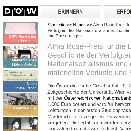
Startseite
>>
Neues
>>
Alma Rosé-Preis für
Verfolgten des Nationalsozialismus und der 
und Entziehungen
DÖW-Newsletter
Jetzt bestellen!
Alma Rosé-Preis für die 
Geschichte der Verfolgte
Memento Wien
Nationalsozialismus und 
Mobile Website
materiellen Verluste und
Nisko
Die Österreichische Gesellschaft für Z
Online-Edition
Zeitgeschichte der Universität Wien v
mit der
Österreichischen Nationalban
1.000 Euro dotiert und wird für hervo
Spanienarchiv
Leistungen in der ersten Studienphas
online
Masterarbeiten) vergeben. Es werden p
vergeben. Dissertationen werden derze
innovative Formate wie Podcast, Vide