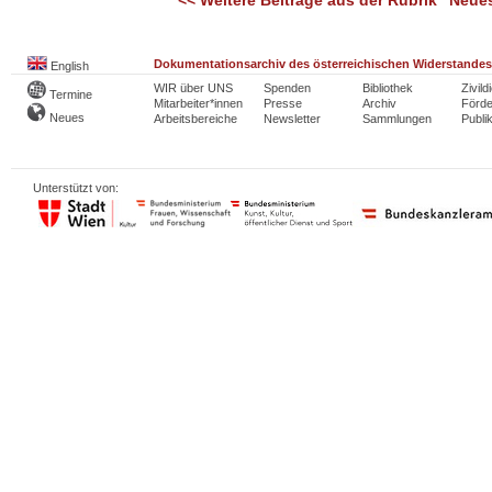
<< Weitere Beiträge aus der Rubrik "Neue
Dokumentationsarchiv des österreichischen Widerstandes
English
WIR über UNS
Spenden
Bibliothek
Zivild
Termine
Mitarbeiter*innen
Presse
Archiv
Förde
Neues
Arbeitsbereiche
Newsletter
Sammlungen
Publi
Unterstützt von: