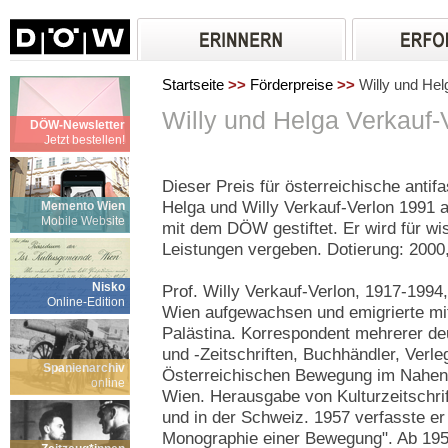
Startseite
>>
Förderpreise
>>
Willy und Hel
Willy und Helga Verkauf-
DÖW-Newsletter
Jetzt bestellen!
Dieser Preis für österreichische antif
Helga und Willy Verkauf-Verlon 1991 a
Memento Wien
Mobile Website
mit dem DÖW gestiftet. Er wird für wi
Leistungen vergeben. Dotierung: 2000,
Nisko
Prof. Willy Verkauf-Verlon, 1917-1994,
Online-Edition
Wien aufgewachsen und emigrierte mit
Palästina. Korrespondent mehrerer de
und -Zeitschriften, Buchhändler, Verle
Spanienarchiv
Österreichischen Bewegung im Nahen
online
Wien. Herausgabe von Kulturzeitschrift
und in der Schweiz. 1957 verfasste e
Monographie einer Bewegung". Ab 1958