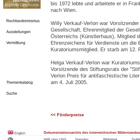
Zeitzeug*innen
bis 1972 lebte und arbeitete er in Fra
Erzählte Geschichte
nach Wien.
Rechtsextremismus
Willy Verkauf-Verlon war Vorsitzende
Gesellschaft, Ehrenmitglied der Gesell
Ausstellungen
Österreichs (Künstlerhaus), Mitglied
Ehrenzeichens für Verdienste um die
Vermittlung
Kuratoriumsmitglied. Er starb am 12. 
Helga Verkauf-Verlon war Kuratorium
Vorsitzende des Stiftungsrats der "Sti
Verlon Preis für antifaschistische Lite
am 4. Juli 2005.
Themenkatalog
Suche
<< Förderpreise
Dokumentationsarchiv des österreichischen Widerstandes
English
WIR über UNS
Spenden
Bibliothek
Zivild