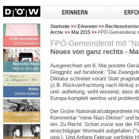
Startseite
>>
Erkennen
>>
Rechtsextremi
Archiv
>>
Mai 2015
>>
FPÖ-Gemeinderat mit
DÖW-Newsletter
FPÖ-Gemeinderat mit "Na
Jetzt bestellen!
Neues von ganz rechts - Ma
Memento Wien
Ausgerechnet am 8. Mai postete Gera
Mobile Website
Gloggnitz auf
facebook
: "Die Zwangs
Diktatur schreitet voran! Statt pragm
(z.B. Rückverfrachtung nach Afrika) z
Nisko
und -aufteilung, wohl wissend, dass 
Online-Edition
Europa komplett wertlos und problembe
Der Grüne Nationalratsabgeordnete H
Spanienarchiv
Kommentar "reine Nazi-Diktion" und b
online
ein. Zu Recht: Schon zuvor war der FP
einschlägiger Wortwahl aufgefallen (
usw.). Und Anfang Februar verlinkte H