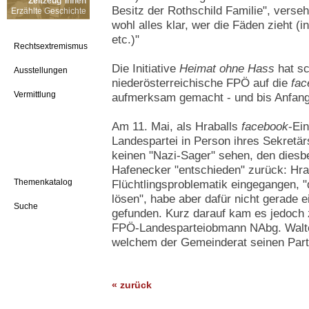
Zeitzeug*innen
Besitz der Rothschild Familie", vers
Erzählte Geschichte
wohl alles klar, wer die Fäden zieht (i
etc.)"
Rechtsextremismus
Die Initiative
Heimat ohne Hass
hat sc
Ausstellungen
niederösterreichische FPÖ auf die
fac
Vermittlung
aufmerksam gemacht - und bis Anfang 
Am 11. Mai, als Hraballs
facebook
-Ein
Landespartei in Person ihres Sekretä
keinen "Nazi-Sager" sehen, den diesb
Hafenecker "entschieden" zurück: Hrab
Themenkatalog
Flüchtlingsproblematik eingegangen, "
lösen", habe aber dafür nicht gerade e
Suche
gefunden. Kurz darauf kam es jedoch
FPÖ-Landesparteiobmann NAbg. Walte
welchem der Gemeinderat seinen Parte
« zurück