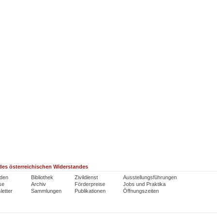
es österreichischen Widerstandes
den
Bibliothek
Zivildienst
Ausstellungsführungen
se
Archiv
Förderpreise
Jobs und Praktika
etter
Sammlungen
Publikationen
Öffnungszeiten