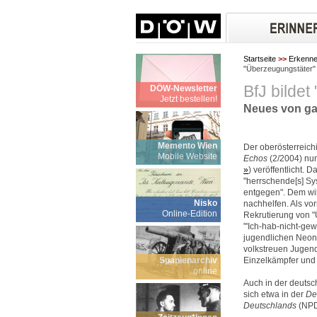
Startseite
>>
Erkenn
"Überzeugungstäter"
BfJ bilde
DÖW-Newsletter
Jetzt bestellen!
Neues von gan
Memento Wien
Der oberösterreic
Mobile Website
Echos
(2/2004) nun
»
) veröffentlicht. 
"herrschende[s] S
entgegen". Dem will
Nisko
nachhelfen. Als vor
Online-Edition
Rekrutierung von "
"'Ich-hab-nicht-ge
jugendlichen Neon
volkstreuen Jugend
Spanienarchiv
Einzelkämpfer und
online
Auch in der deutsc
sich etwa in der
De
Deutschlands
(NPD