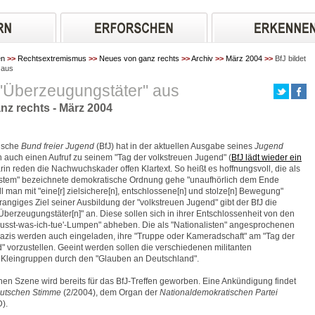
en
>>
Rechtsextremismus
>>
Neues von ganz rechts
>>
Archiv
>>
März 2004
>>
BfJ bildet
 aus
t "Überzeugungstäter" aus
z rechts - März 2004
hische
Bund freier Jugend
(BfJ) hat in der aktuellen Ausgabe seines
Jugend
 auch einen Aufruf zu seinem "Tag der volkstreuen Jugend" (
BfJ lädt wieder ein
Darin reden die Nachwuchskader offen Klartext. So heißt es hoffnungsvoll, die als
ystem" bezeichnete demokratische Ordnung gehe "unaufhörlich dem Ende
 man mit "eine[r] zielsichere[n], entschlossene[n] und stolze[n] Bewegung"
rangiges Ziel seiner Ausbildung der "volkstreuen Jugend" gibt der BfJ die
Überzeugungstäter[n]" an. Diese sollen sich in ihrer Entschlossenheit von den
wusst-was-ich-tue'-Lumpen" abheben. Die als "Nationalisten" angesprochenen
azis werden auch eingeladen, ihre "Truppe oder Kameradschaft" am "Tag der
" vorzustellen. Geeint werden sollen die verschiedenen militanten
 Kleingruppen durch den "Glauben an Deutschland".
hen Szene wird bereits für das BfJ-Treffen geworben. Eine Ankündigung findet
utschen Stimme
(2/2004), dem Organ der
Nationaldemokratischen Partei
).