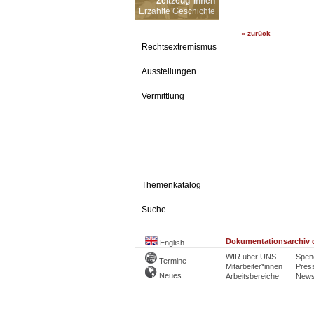
Zeitzeug*innen
Erzählte Geschichte
« zurück
Rechtsextremismus
Ausstellungen
Vermittlung
Themenkatalog
Suche
Dokumentationsarchiv d
English
WIR über UNS
Spen
Termine
Mitarbeiter*innen
Pres
Neues
Arbeitsbereiche
Newsl