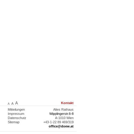
A
Kontakt
A
A
Mitteilungen
Altes Rathaus
Impressum
Wipplingerstr.6-8
Datenschutz
A-1010 Wien
Sitemap
+43-1-22 89 469/319
office@doew.at