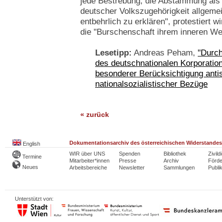
jede Bestrebung, die Abstammung als
deutscher Volkszugehörigkeit allgemein
entbehrlich zu erklären", protestiert w
die "Burschenschaft ihrem inneren We
Lesetipp:
Andreas Peham,
"Durch
des deutschnationalen Korporatio
besonderer Berücksichtigung antis
nationalsozialistischer Bezüge
« zurück
Dokumentationsarchiv des österreichischen Widerstandes
English
WIR über UNS
Spenden
Bibliothek
Zivild
Termine
Mitarbeiter*innen
Presse
Archiv
Förde
Neues
Arbeitsbereiche
Newsletter
Sammlungen
Publi
Unterstützt von: