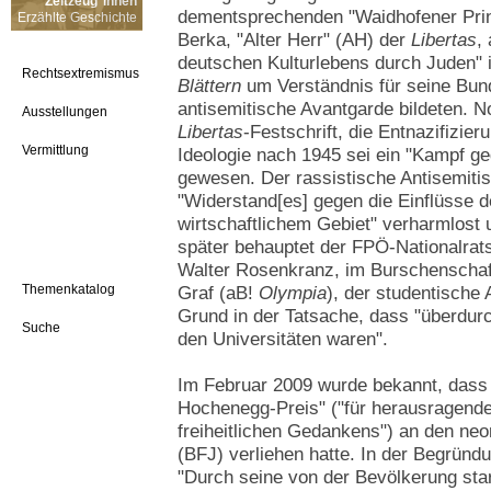
Zeitzeug*innen
dementsprechenden "Waidhofener Pri
Erzählte Geschichte
Berka, "Alter Herr" (AH) der
Libertas
,
deutschen Kulturlebens durch Juden" 
Rechtsextremismus
Blättern
um Verständnis für seine Bund
antisemitische Avantgarde bildeten. No
Ausstellungen
Libertas
-Festschrift, die Entnazifizie
Vermittlung
Ideologie nach 1945 sei ein "Kampf g
gewesen. Der rassistische Antisemit
"Widerstand[es] gegen die Einflüsse 
wirtschaftlichem Gebiet" verharmlost u
später behauptet der FPÖ-Nationalra
Walter Rosenkranz, im Burschenschaf
Themenkatalog
Graf (aB!
Olympia
), der studentische
Grund in der Tatsache, dass "überdurc
Suche
den Universitäten waren".
Im Februar 2009 wurde bekannt, das
Hochenegg-Preis" ("für herausragende
freiheitlichen Gedankens") an den ne
(BFJ) verliehen hatte. In der Begrün
"Durch seine von der Bevölkerung s