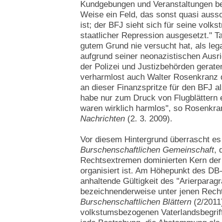
Kundgebungen und Veranstaltungen be
Weise ein Feld, das sonst quasi aussc
ist; der BFJ sieht sich für seine volks
staatlicher Repression ausgesetzt." Ta
gutem Grund nie versucht hat, als leg
aufgrund seiner neonazistischen Ausric
der Polizei und Justizbehörden gerate
verharmlost auch Walter Rosenkranz d
an dieser Finanzspritze für den BFJ al
habe nur zum Druck von Flugblättern e
waren wirklich harmlos", so Rosenkr
Nachrichten
(2. 3. 2009).
Vor diesem Hintergrund überrascht es
Burschenschaftlichen Gemeinschaft
, 
Rechtsextremen dominierten Kern de
organisiert ist. Am Höhepunkt des DB-
anhaltende Gültigkeit des "Arierparag
bezeichnenderweise unter jenen Rech
Burschenschaftlichen Blättern
(2/2011
volkstumsbezogenen Vaterlandsbegriff"