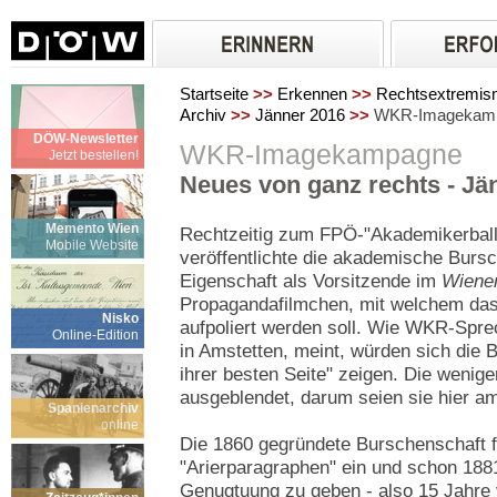
Startseite
>>
Erkennen
>>
Rechtsextremi
Archiv
>>
Jänner 2016
>>
WKR-Imagekam
DÖW-Newsletter
WKR-Imagekampagne
Jetzt bestellen!
Neues von ganz rechts - Jä
Memento Wien
Rechtzeitig zum FPÖ-"Akademikerball
Mobile Website
veröffentlichte die akademische Burs
Eigenschaft als Vorsitzende im
Wiener
Propagandafilmchen, mit welchem das
Nisko
aufpoliert werden soll. Wie WKR-Sp
Online-Edition
in Amstetten, meint, würden sich die 
ihrer besten Seite" zeigen. Die wenig
ausgeblendet, darum seien sie hier a
Spanienarchiv
online
Die 1860 gegründete Burschenschaft f
"Arierparagraphen" ein und schon 1881
Genugtuung zu geben - also 15 Jahre 